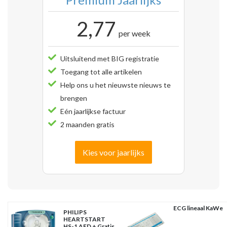
2,77
per week
Uitsluitend met BIG registratie
Toegang tot alle artikelen
Help ons u het nieuwste nieuws te
brengen
Eén jaarlijkse factuur
2 maanden gratis
Kies voor jaarlijks
ECG lineaal KaWe
PHILIPS
HEARTSTART
HS-1 AED + Gratis