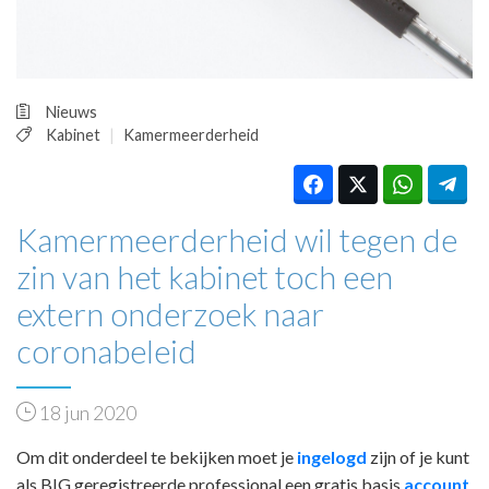
HUISARTSENPOST
PRAKTIJKZAKEN
TARIEVEN
VPHUISARTSEN
Nieuws
MEDISCHE VAKHANDEL
Kabinet
Kamermeerderheid
INLOGGEN
REGISTRATIE
Kamermeerderheid wil tegen de
zin van het kabinet toch een
extern onderzoek naar
coronabeleid
18 jun 2020
Om dit onderdeel te bekijken moet je
ingelogd
zijn of je kunt
als BIG geregistreerde professional een gratis basis
account