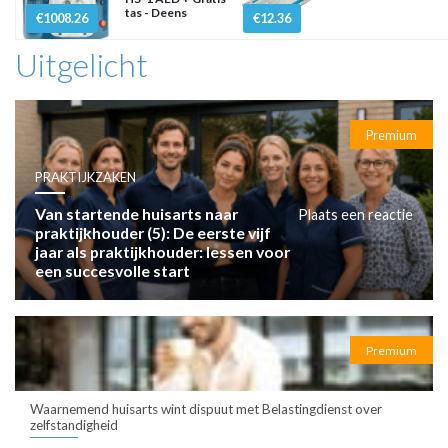
tas - Deens
€1008.26
€12.36
Uitgelicht
Premium
PRAKTIJKZAKEN
Van startende huisarts naar
Plaats een reactie
praktijkhouder (5): De eerste vijf
jaar als praktijkhouder: lessen voor
een succesvolle start
Premium
Waarnemend huisarts wint dispuut met Belastingdienst over
zelfstandigheid