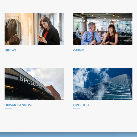
NIEUWS
OPINIE
HUISARTSENPOST
OVERHEID