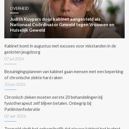
OVERHEID
Judith Kuypers door kabinet aangesteld als
Nationaal Coördinator Geweld tegen Vrouwen en
Huiselijk Geweld
Kabinet komt in augustus met excuses voor misstanden in de
gesloten jeugdzorg
07 jul 2026
Bezuinigingsplannen van kabinet gaan mensen met een beperking
of chronische ziekte hard raken
10 jun 2026
Chronisch zieken moeten eerste 20 behandelingen bij
fysiotherapeut zelf blijven betalen. Onbegrip bij
Patiëntenfederatie
02 apr 2026
Zorgveld vindt het onbegrijpelijk dat nieuwe kabinet het budget