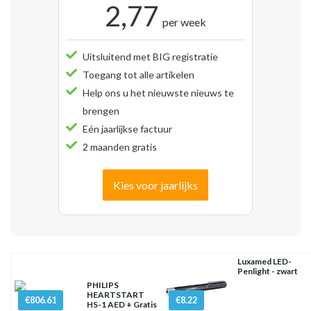
2,77
per week
Uitsluitend met BIG registratie
Toegang tot alle artikelen
Help ons u het nieuwste nieuws te
brengen
Eén jaarlijkse factuur
2 maanden gratis
Kies voor jaarlijks
Luxamed LED-
Penlight - zwart
PHILIPS
HEARTSTART
€806.61
€8.22
HS-1 AED + Gratis