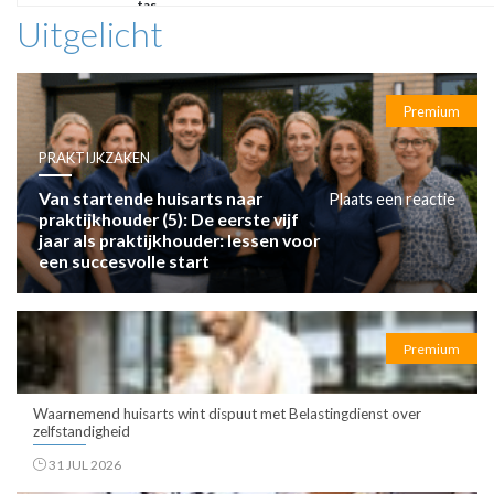
tas
Uitgelicht
Premium
PRAKTIJKZAKEN
Van startende huisarts naar
Plaats een reactie
praktijkhouder (5): De eerste vijf
jaar als praktijkhouder: lessen voor
een succesvolle start
Premium
Waarnemend huisarts wint dispuut met Belastingdienst over
zelfstandigheid
31 JUL 2026