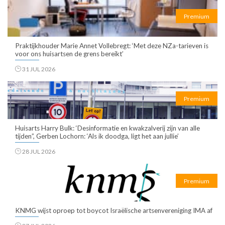
Premium
Praktijkhouder Marie Annet Vollebregt: ‘Met deze NZa-tarieven is
voor ons huisartsen de grens bereikt’
31 JUL 2026
Premium
Huisarts Harry Bulk: ‘Desinformatie en kwakzalverij zijn van alle
tijden”, Gerben Lochorn: ‘Als ik doodga, ligt het aan jullie’
28 JUL 2026
Premium
KNMG wijst oproep tot boycot Israëlische artsenvereniging IMA af