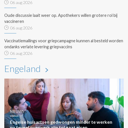
06 aug 2026
Oude discussie laait weer op. Apothekers willen grotere rol bij
vaccineren
06 aug 2026
Vaccinatiemailings voor griepcampagne kunnen al besteld worden
ondanks verlate levering griepvaccins
06 aug 2026
Engeland
NIEUWS
Engelse huisartsen gedwongen minder te werken
nu teveel overwerk zijn tol gaat eisen