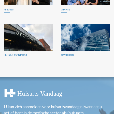
NIEUWS
OPINIE
HUISARTSENPOST
OVERHEID
U kun zich aanmelden voor huisartsvandaag.nl wanneer u
actief bent in de medische sector als (huis)arts,