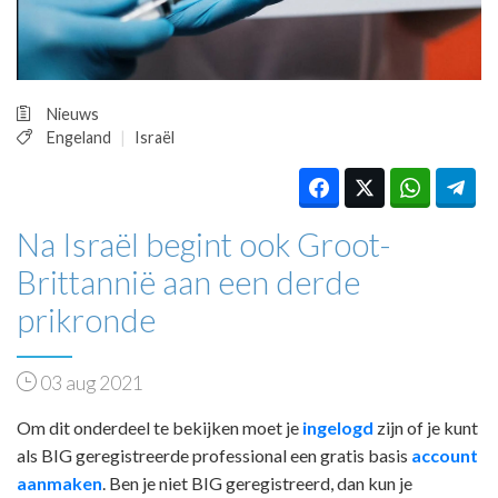
HUISARTSENPOST
PRAKTIJKZAKEN
TARIEVEN
VPHUISARTSEN
Nieuws
MEDISCHE VAKHANDEL
Engeland
Israël
INLOGGEN
REGISTRATIE
Na Israël begint ook Groot-
Brittannië aan een derde
prikronde
03 aug 2021
Om dit onderdeel te bekijken moet je
ingelogd
zijn of je kunt
als BIG geregistreerde professional een gratis basis
account
aanmaken
. Ben je niet BIG geregistreerd, dan kun je