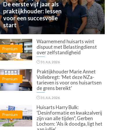
De eerste vijf jaar als
praktijkhouder: lessen
voor een succesvolle
start
Waarnemend huisarts wint
dispuut met Belastingdienst
Premium
over zelfstandigheid
31 JUL 2026
Praktijkhouder Marie Annet
Vollebregt: ‘Met deze NZa-
Premium
tarieven is voor ons huisartsen
de grens bereikt’
31 JUL 2026
Huisarts Harry Bulk:
‘Desinformatie en kwakzalverij
Premium
zijn van alle tijden”, Gerben
Lochorn: ‘Als ik doodga, ligt het
aan jullie’