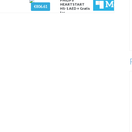
PHILIPS
HEARTSTART
€806.61
HS-1 AED + Gratis
tas