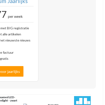
m Jaarlijks
77
per week
 met BIG registratie
 alle artikelen
 het nieuwste nieuws
se factuur
gratis
voor jaarlijks
xamed LED-
nlight - zwart