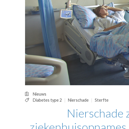
OPINIE
HUISARTSENP
PRAKTIJKZAK
TARIEVEN
VPHUISARTSE
MEDISCHE VAKH
INLOGGEN
REGISTRATIE
Nieuws
Diabetes type 2
Nierschade
Sterfte
Nierschade 
ziekenhuisopnames e