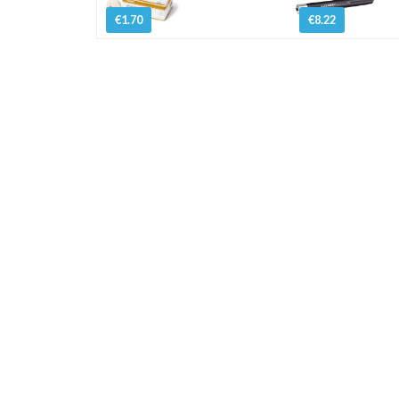
€1.70
€8.22