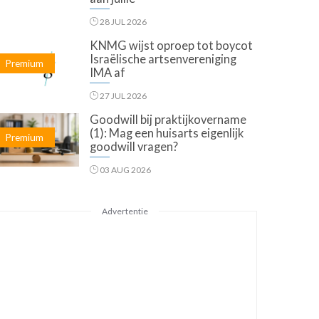
28 JUL 2026
KNMG wijst oproep tot boycot
Israëlische artsenvereniging
Premium
IMA af
27 JUL 2026
Goodwill bij praktijkovername
(1): Mag een huisarts eigenlijk
Premium
goodwill vragen?
03 AUG 2026
Advertentie