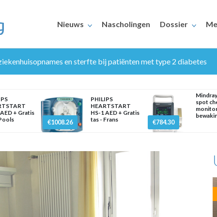
Nieuws
Nascholingen
Dossier
Me
iekenhuisopnames en sterfte bij patiënten met type 2 diabetes
Mindra
IPS
PHILIPS
spot ch
RTSTART
HEARTSTART
monitor
AED + Gratis
HS-1 AED + Gratis
bewaki
 Pools
tas - Frans
€1008.26
€784.30
ERAARS