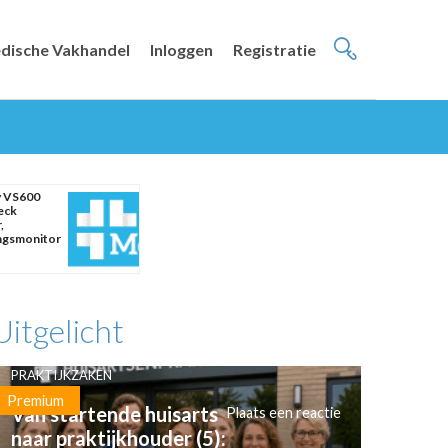
dische Vakhandel
Inloggen
Registratie
y VS600
eck
,
ngsmonitor
Uitgelicht
PRAKTIJKZAKEN
Premium
Van startende huisarts
Plaats een reactie
naar praktijkhouder (5):