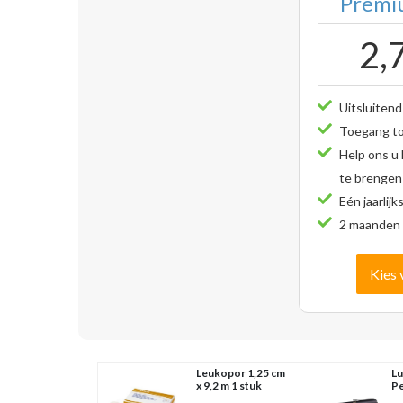
Premiu
2,
Uitsluitend
Toegang tot
Help ons u
te brengen
Eén jaarlijk
2 maanden 
Kies 
Leukopor 1,25 cm
Lu
x 9,2 m 1 stuk
Pe