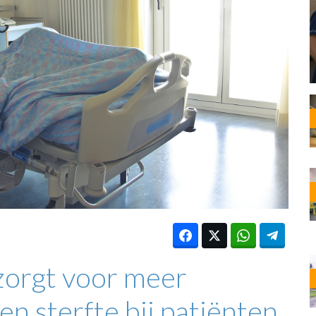
OST
EN
N
ANDEL
zorgt voor meer
n sterfte bij patiënten