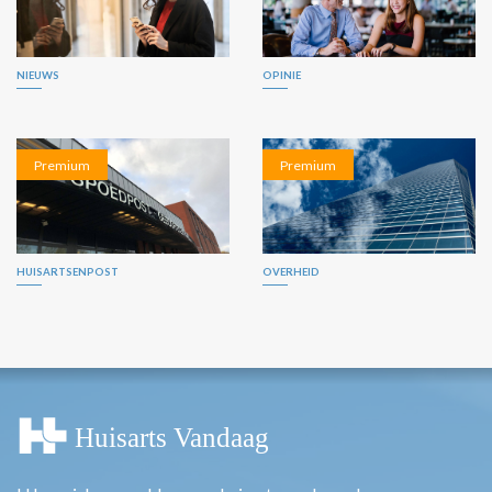
NIEUWS
OPINIE
Premium
Premium
HUISARTSENPOST
OVERHEID