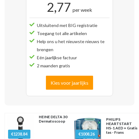
2,77
per week
Uitsluitend met BIG registratie
Toegang tot alle artikelen
Help ons u het nieuwste nieuws te
brengen
Eén jaarlijkse factuur
2 maanden gratis
Kies voor jaarlijks
HEINE DELTA 30
PHILIPS
Dermatoscoop
HEARTSTART
HS-1 AED + Gratis
tas - Frans
€1238.84
€1008.26