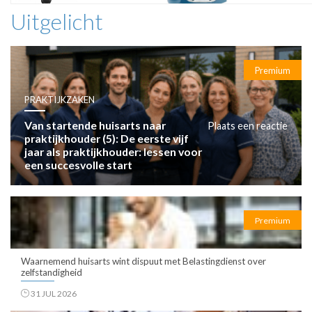
Uitgelicht
Premium
PRAKTIJKZAKEN
Van startende huisarts naar
Plaats een reactie
praktijkhouder (5): De eerste vijf
jaar als praktijkhouder: lessen voor
een succesvolle start
Premium
Waarnemend huisarts wint dispuut met Belastingdienst over
zelfstandigheid
31 JUL 2026