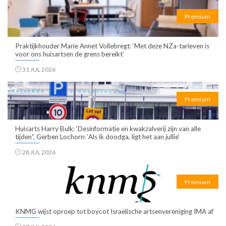
Premium
Praktijkhouder Marie Annet Vollebregt: ‘Met deze NZa-tarieven is
voor ons huisartsen de grens bereikt’
31 JUL 2026
Premium
Huisarts Harry Bulk: ‘Desinformatie en kwakzalverij zijn van alle
tijden”, Gerben Lochorn: ‘Als ik doodga, ligt het aan jullie’
28 JUL 2026
Premium
KNMG wijst oproep tot boycot Israëlische artsenvereniging IMA af