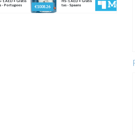
-1 AED + Gratis
HS-1 AED + Gratis
s - Portugees
tas - Spaans
€1008.26