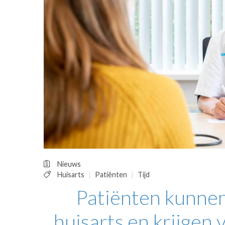
OPINIE
HUISARTSENP
PRAKTIJKZAK
TARIEVEN
VPHUISARTSE
MEDISCHE VAKH
INLOGGEN
REGISTRATIE
Nieuws
Huisarts
Patiënten
Tijd
Patiënten kunnen 
huisarts en krijgen 