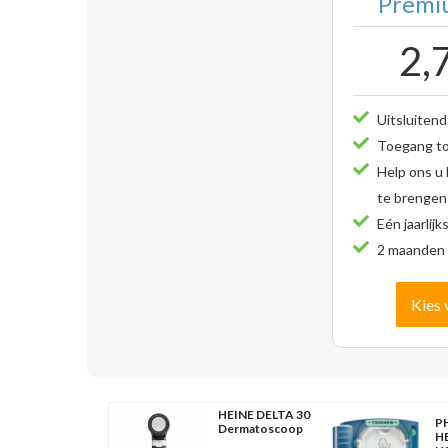
Premiu
2,
Uitsluitend
Toegang tot
Help ons u
te brengen
Eén jaarlijk
2 maanden 
Kies 
HEINE DELTA 30
PH
Dermatoscoop
H