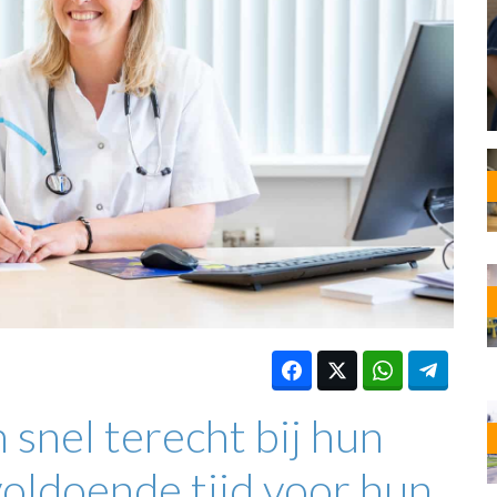
OST
EN
N
ANDEL
snel terecht bij hun
voldoende tijd voor hun