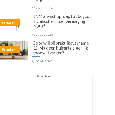
28 JUL 2026
KNMG wijst oproep tot boycot
Israëlische artsenvereniging
Premium
IMA af
27 JUL 2026
Goodwill bij praktijkovername
(1): Mag een huisarts eigenlijk
Premium
goodwill vragen?
03 AUG 2026
Advertentie