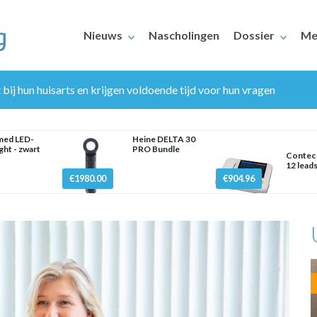
Nieuws
Nascholingen
Dossier
Me
 bij hun huisarts en krijgen voldoende tijd voor hun vragen
med LED-
Heine DELTA 30
ght - zwart
PRO Bundle
Contec
12 lead
€1980.00
€904.96
ERAARS