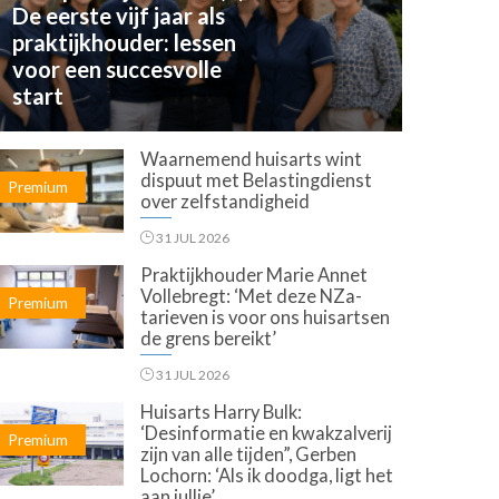
De eerste vijf jaar als
praktijkhouder: lessen
voor een succesvolle
start
Waarnemend huisarts wint
dispuut met Belastingdienst
Premium
over zelfstandigheid
31 JUL 2026
Praktijkhouder Marie Annet
Vollebregt: ‘Met deze NZa-
Premium
tarieven is voor ons huisartsen
de grens bereikt’
31 JUL 2026
Huisarts Harry Bulk:
‘Desinformatie en kwakzalverij
Premium
zijn van alle tijden”, Gerben
Lochorn: ‘Als ik doodga, ligt het
aan jullie’