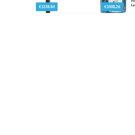
HS
ta
€1238.84
€1008.26