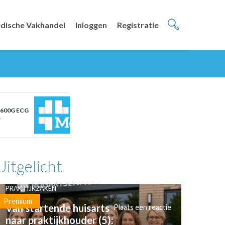
dische Vakhandel
Inloggen
Registratie
 600G ECG
s
Uitgelicht
PRAKTIJKZAKEN
Premium
Van startende huisarts
Plaats een reactie
naar praktijkhouder (5):