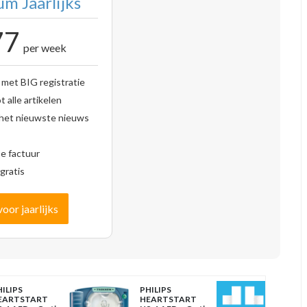
m Jaarlijks
77
per week
 met BIG registratie
 alle artikelen
 het nieuwste nieuws
se factuur
gratis
voor jaarlijks
ILIPS
PHILIPS
EARTSTART
HEARTSTART