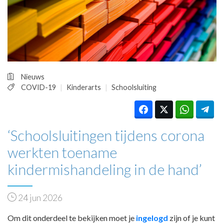
HUISARTSENPOST
PRAKTIJKZAKEN
TARIEVEN
VPHUISARTSEN
MEDISCHE VAKHANDEL
INLOGGEN
Nieuws
REGISTRATIE
COVID-19
Kinderarts
Schoolsluiting
‘Schoolsluitingen tijdens corona
werkten toename
kindermishandeling in de hand’
24 jun 2026
Om dit onderdeel te bekijken moet je
ingelogd
zijn of je kunt