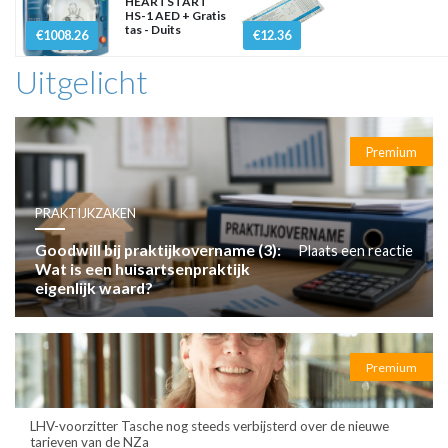
HEARTSTART
HS-1 AED + Gratis
tas - Duits
€1008.26
€12.36
Uitgelicht
Premium
PRAKTIJKZAKEN
Goodwill bij praktijkovername (3):
Plaats een reactie
Wat is een huisartsenpraktijk
eigenlijk waard?
Premium
LHV-voorzitter Tasche nog steeds verbijsterd over de nieuwe
tarieven van de NZa