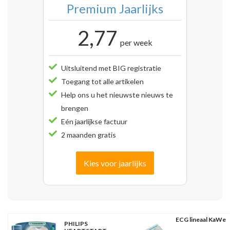
Premium Jaarlijks
2,77
per week
Uitsluitend met BIG registratie
Toegang tot alle artikelen
Help ons u het nieuwste nieuws te
brengen
Eén jaarlijkse factuur
2 maanden gratis
Kies voor jaarlijks
ECG lineaal KaWe
PHILIPS