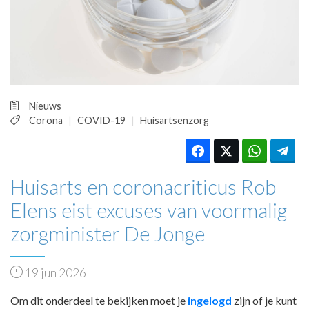
HUISARTSENPOST
PRAKTIJKZAKEN
TARIEVEN
VPHUISARTSEN
MEDISCHE VAKHANDEL
INLOGGEN
Nieuws
REGISTRATIE
Corona
COVID-19
Huisartsenzorg
Huisarts en coronacriticus Rob
Elens eist excuses van voormalig
zorgminister De Jonge
19 jun 2026
Om dit onderdeel te bekijken moet je
ingelogd
zijn of je kunt