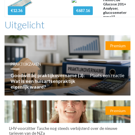
Glucose 201+
Analyser,
€12.36
€687.16
glucosemeter
mmol/l
Uitgelicht
Premium
PRAKTIJKZAKEN
Goodwill bij praktijkovername (3):
Plaats een reactie
Wat is een huisartsenpraktijk
eigenlijk waard?
Premium
LHV-voorzitter Tasche nog steeds verbijsterd over de nieuwe
tarieven van de NZa