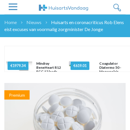
Home
Nieuws
Huisarts en coronacriticus Rob Elens
eist excuses van voormalig zorgminister De Jonge
NIEUWS
NIEUWS
OVERHEID
WETENSCHAP
Mindray
Coagulator
ZORGVERZEKERAARS
€1979.34
€619.01
BeneHeart R12
Diatermo 50 -
ECG 12 leads
Monopolair
ICT
NASCHOLINGEN
DOSSIER
Premium
ENQUÊTES
NHG
LHV
OPINIE