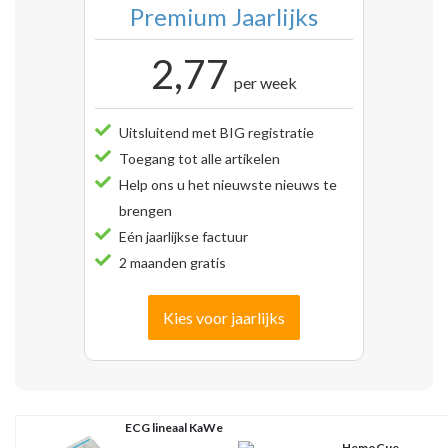
Premium Jaarlijks
2,77
per week
Uitsluitend met BIG registratie
Toegang tot alle artikelen
Help ons u het nieuwste nieuws te
brengen
Eén jaarlijkse factuur
2 maanden gratis
Kies voor jaarlijks
ECG lineaal KaWe
HemoCue