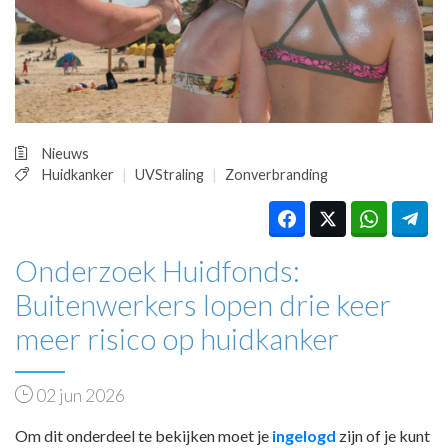
HUISARTSENPOST
PRAKTIJKZAKEN
TARIEVEN
VPHUISARTSEN
MEDISCHE VAKHANDEL
INLOGGEN
Nieuws
REGISTRATIE
Huidkanker
UVStraling
Zonverbranding
Onderzoek Huidfonds:
Buitenwerkers lopen drie keer
meer risico op huidkanker
02 jun 2026
Om dit onderdeel te bekijken moet je
ingelogd
zijn of je kunt