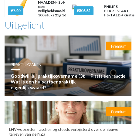
NAALDEN - Sol-
care
PHILIPS
€7.40
€806.61
veiligheidsnaald
HEARTSTART
100 stuks 25g 16
HS-1 AED + Gratis
mm x
tas
Uitgelicht
Premium
PRAKTIJKZAKEN
Goodwill bij praktijkovername (3):
Plaats een reactie
Wat is een huisartsenpraktijk
eigenlijk waard?
Premium
LHV-voorzitter Tasche nog steeds verbijsterd over de nieuwe
tarieven van de NZa