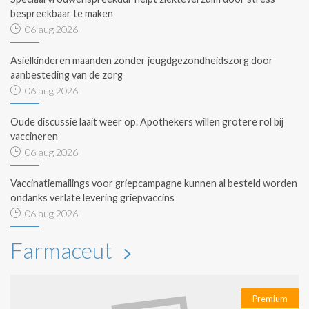
bespreekbaar te maken
06 aug 2026
Asielkinderen maanden zonder jeugdgezondheidszorg door
aanbesteding van de zorg
06 aug 2026
Oude discussie laait weer op. Apothekers willen grotere rol bij
vaccineren
06 aug 2026
Vaccinatiemailings voor griepcampagne kunnen al besteld worden
ondanks verlate levering griepvaccins
06 aug 2026
Farmaceut
Premium