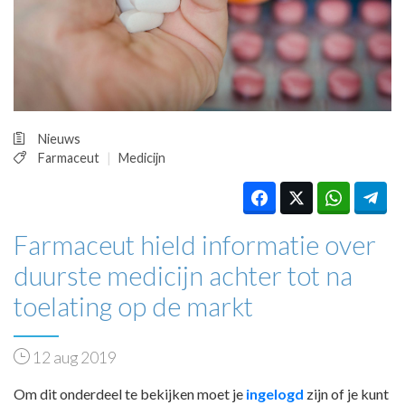
HUISARTSENPOST
PRAKTIJKZAKEN
TARIEVEN
VPHUISARTSEN
MEDISCHE VAKHANDEL
INLOGGEN
Nieuws
REGISTRATIE
Farmaceut
Medicijn
Farmaceut hield informatie over
duurste medicijn achter tot na
toelating op de markt
12 aug 2019
Om dit onderdeel te bekijken moet je
ingelogd
zijn of je kunt