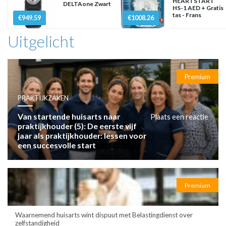
HEARTSTART
DELTAone Zwart
HS-1 AED + Gratis
tas - Frans
€949.59
€1008.26
Uitgelicht
Premium
PRAKTIJKZAKEN
Van startende huisarts naar
Plaats een reactie
praktijkhouder (5): De eerste vijf
jaar als praktijkhouder: lessen voor
een succesvolle start
Premium
Waarnemend huisarts wint dispuut met Belastingdienst over
zelfstandigheid