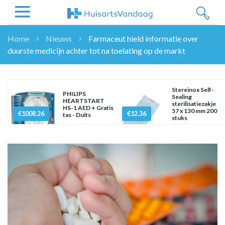
Home
Nieuws
Farmaceut hield informatie over
duurste medicijn achter tot na toelating op de markt
NIEUWS
NIEUWS
OVERHEID
Stereinox Self-
PHILIPS
Sealing
WETENSCHAP
HEARTSTART
sterilisatiezakje
HS-1 AED + Gratis
57 x 130 mm 200
ZORGVERZEKERAARS
€1008.26
€12.36
tas - Duits
stuks
ICT
NASCHOLINGEN
DOSSIER
ENQUÊTES
NHG
LHV
OPINIE