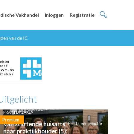
dische Vakhandel
Inloggen
Registratie
uden van de IC
eister
or E -
 Wit - 8 x
25 stuks
Uitgelicht
PRAKTIJKZAKEN
Premium
Van startende huisarts
Plaats een reactie
naar praktijkhouder (5):