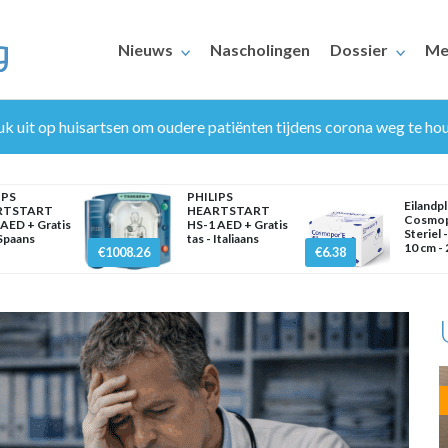
Nieuws
Nascholingen
Dossier
Me
k uit op huisartsen om oudere patiënten tijdens corona weg te ho
IPS
PHILIPS
Eilandpl
RTSTART
HEARTSTART
Cosmop
AED + Gratis
HS-1 AED + Gratis
Steriel -
 Spaans
tas - Italiaans
10 cm - 
€1008.26
€6.38
ERAARS