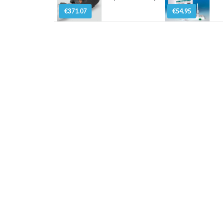
€371.07
€54.95