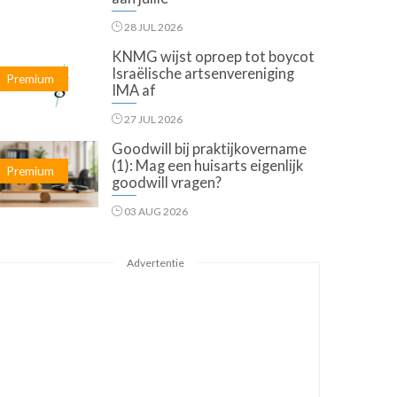
28 JUL 2026
KNMG wijst oproep tot boycot
Israëlische artsenvereniging
Premium
IMA af
27 JUL 2026
Goodwill bij praktijkovername
(1): Mag een huisarts eigenlijk
Premium
goodwill vragen?
03 AUG 2026
Advertentie