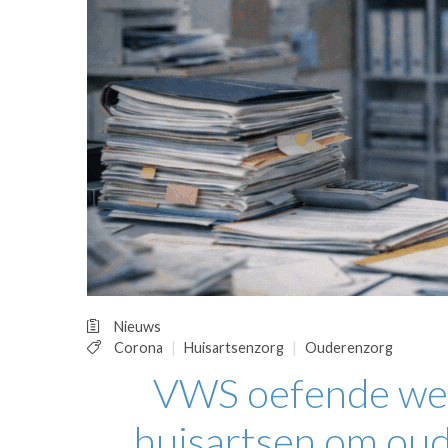
OPINIE
HUISARTSENP
PRAKTIJKZAK
TARIEVEN
VPHUISARTSE
MEDISCHE VAKH
INLOGGEN
REGISTRATIE
Nieuws
Corona
Huisartsenzorg
Ouderenzorg
VWS oefende wel 
huisartsen om oud