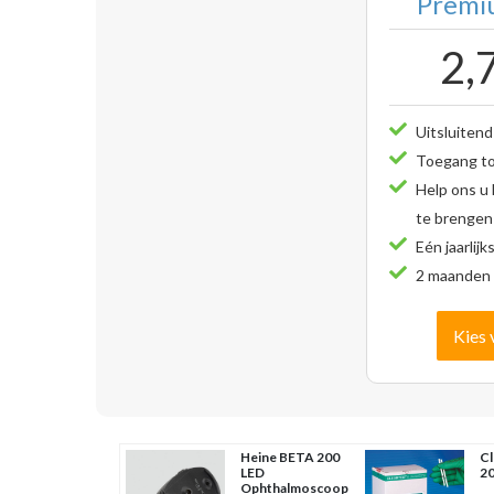
Premiu
2,
Uitsluitend
Toegang tot
Help ons u
te brengen
Eén jaarlijk
2 maanden 
Kies 
Heine BETA 200
Cl
LED
20
Ophthalmoscoop