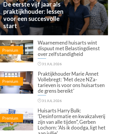
De eerste vijf jaar als
praktijkhouder: lessen
voor een succesvolle
start
Waarnemend huisarts wint
dispuut met Belastingdienst
Premium
over zelfstandigheid
31 JUL 2026
Praktijkhouder Marie Annet
Vollebregt: ‘Met deze NZa-
Premium
tarieven is voor ons huisartsen
de grens bereikt’
31 JUL 2026
Huisarts Harry Bulk:
‘Desinformatie en kwakzalverij
Premium
zijn van alle tijden”, Gerben
Lochorn: ‘Als ik doodga, ligt het
aan jullie’