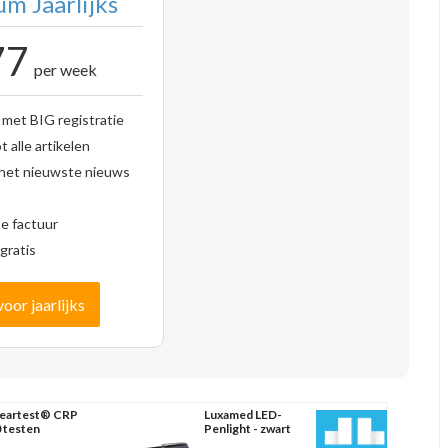
m Jaarlijks
77
per week
 met BIG registratie
 alle artikelen
 het nieuwste nieuws
se factuur
gratis
voor jaarlijks
eartest® CRP
Luxamed LED-
 testen
Penlight - zwart