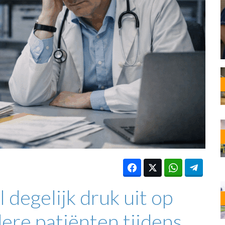
OST
EN
N
ANDEL
degelijk druk uit op
ere patiënten tijdens