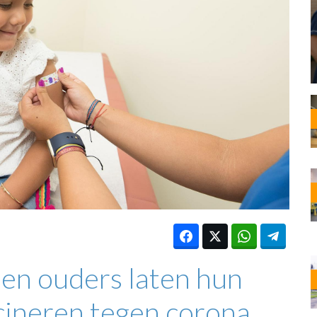
OST
EN
N
ANDEL
tien ouders laten hun
cineren tegen corona