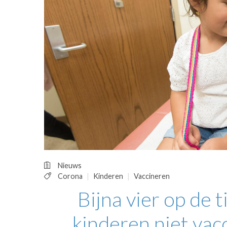
OPINIE
HUISARTSENP
PRAKTIJKZAK
TARIEVEN
VPHUISARTSE
MEDISCHE VAKH
INLOGGEN
REGISTRATIE
Nieuws
Corona
Kinderen
Vaccineren
Bijna vier op de 
kinderen niet vac