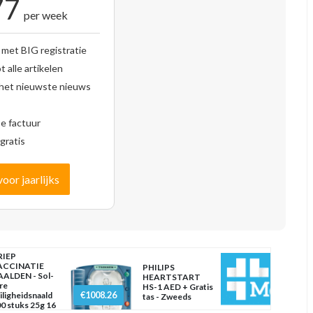
77
per week
 met BIG registratie
 alle artikelen
 het nieuwste nieuws
se factuur
gratis
voor jaarlijks
RIEP
ACCINATIE
PHILIPS
ALDEN - Sol-
HEARTSTART
re
HS-1 AED + Gratis
€1008.26
iligheidsnaald
tas - Zweeds
0 stuks 25g 16