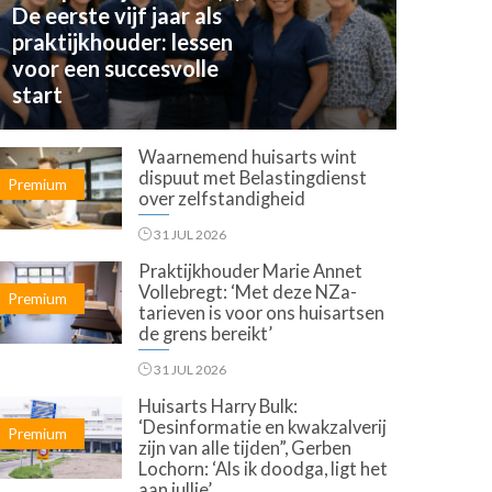
De eerste vijf jaar als
praktijkhouder: lessen
voor een succesvolle
start
Waarnemend huisarts wint
dispuut met Belastingdienst
Premium
over zelfstandigheid
31 JUL 2026
Praktijkhouder Marie Annet
Vollebregt: ‘Met deze NZa-
Premium
tarieven is voor ons huisartsen
de grens bereikt’
31 JUL 2026
Huisarts Harry Bulk:
‘Desinformatie en kwakzalverij
Premium
zijn van alle tijden”, Gerben
Lochorn: ‘Als ik doodga, ligt het
aan jullie’