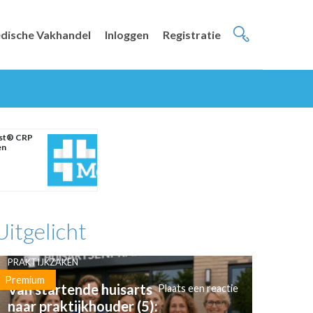
dische Vakhandel
Inloggen
Registratie
est® CRP
en
Uitgelicht
PRAKTIJKZAKEN
Premium
Van startende huisarts
Plaats een reactie
naar praktijkhouder (5):