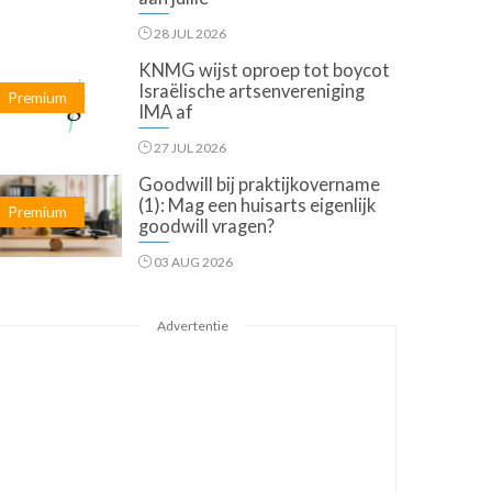
28 JUL 2026
KNMG wijst oproep tot boycot
Israëlische artsenvereniging
Premium
IMA af
27 JUL 2026
Goodwill bij praktijkovername
(1): Mag een huisarts eigenlijk
Premium
goodwill vragen?
03 AUG 2026
Advertentie