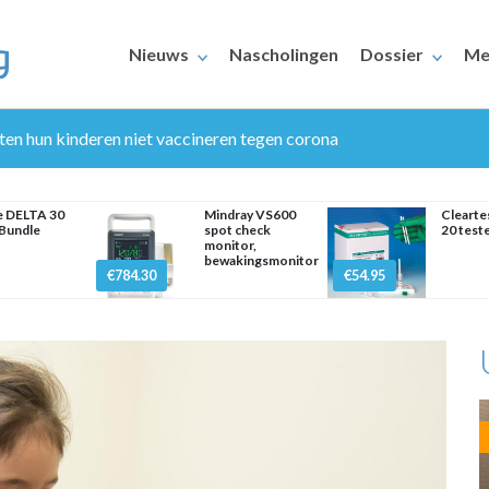
Nieuws
Nascholingen
Dossier
Me
laten hun kinderen niet vaccineren tegen corona
e DELTA 30
Mindray VS600
Cleart
Bundle
spot check
20 test
monitor,
bewakingsmonitor
€784.30
€54.95
ERAARS