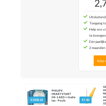
2,
Uitsluitend
Toegang tot
Help ons u
te brengen
Eén jaarlijk
2 maanden 
Kies 
G
V
PHILIPS
NA
HEARTSTART
ca
HS-1 AED + Gratis
€1008.26
€7.40
ve
tas - Pools
10