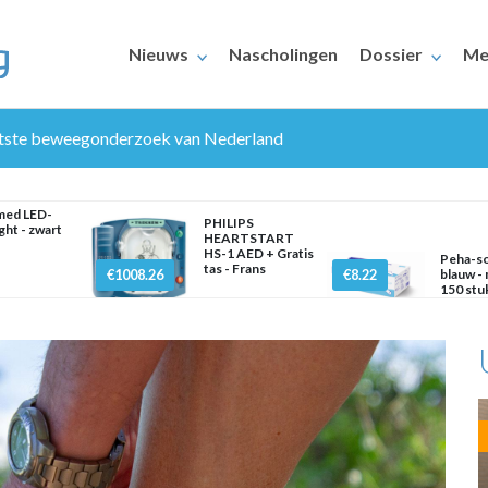
Nieuws
Nascholingen
Dossier
Me
tste beweegonderzoek van Nederland
med LED-
PHILIPS
ght - zwart
HEARTSTART
HS-1 AED + Gratis
Peha-sof
tas - Frans
€1008.26
€8.22
blauw -
150 stu
ERAARS