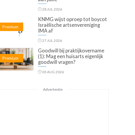
28 JUL 2026
KNMG wijst oproep tot boycot
Israëlische artsenvereniging
Premium
IMA af
27 JUL 2026
Goodwill bij praktijkovername
(1): Mag een huisarts eigenlijk
Premium
goodwill vragen?
03 AUG 2026
Advertentie