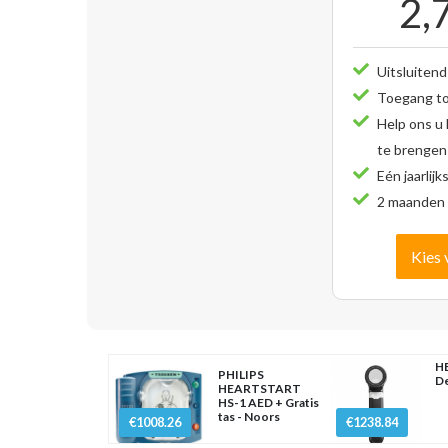
2,
Uitsluitend
Toegang tot
Help ons u
te brengen
Eén jaarlijk
2 maanden 
Kies 
HE
PHILIPS
D
HEARTSTART
HS-1 AED + Gratis
tas - Noors
€1008.26
€1238.84