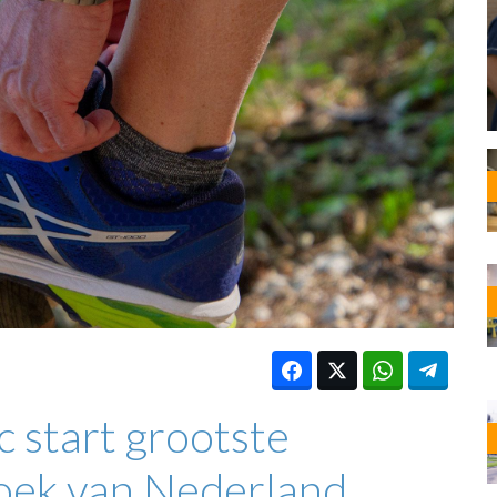
OST
EN
N
ANDEL
start grootste
ek van Nederland