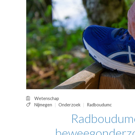
OPINIE
HUISARTSENP
PRAKTIJKZAK
TARIEVEN
VPHUISARTSE
MEDISCHE VAKH
INLOGGEN
REGISTRATIE
Wetenschap
Nijmegen
Onderzoek
Radboudumc
Radboudumc 
beweegonderzo