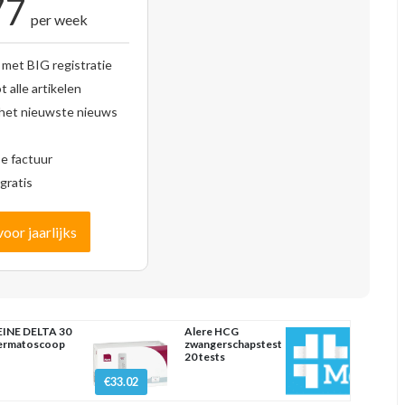
77
per week
 met BIG registratie
 alle artikelen
 het nieuwste nieuws
se factuur
gratis
voor jaarlijks
INE DELTA 30
Alere HCG
ermatoscoop
zwangerschapstest
20 tests
€33.02