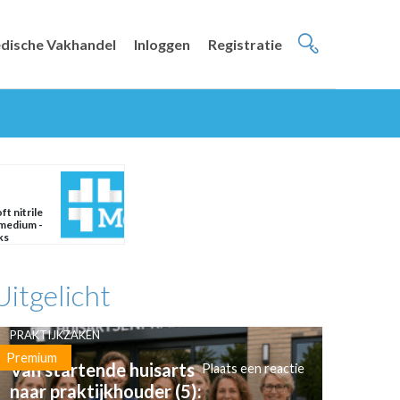
dische Vakhandel
Inloggen
Registratie
t nitrile
 medium -
ks
Uitgelicht
PRAKTIJKZAKEN
Premium
Van startende huisarts
Plaats een reactie
naar praktijkhouder (5):