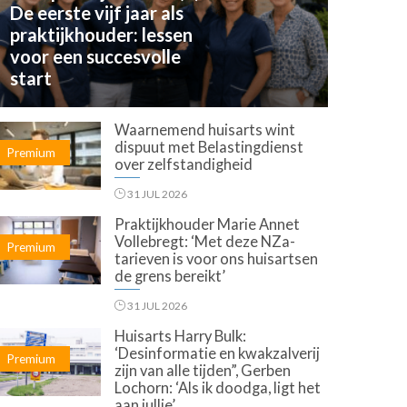
De eerste vijf jaar als
praktijkhouder: lessen
voor een succesvolle
start
Waarnemend huisarts wint
dispuut met Belastingdienst
Premium
over zelfstandigheid
31 JUL 2026
Praktijkhouder Marie Annet
Vollebregt: ‘Met deze NZa-
Premium
tarieven is voor ons huisartsen
de grens bereikt’
31 JUL 2026
Huisarts Harry Bulk:
‘Desinformatie en kwakzalverij
Premium
zijn van alle tijden”, Gerben
Lochorn: ‘Als ik doodga, ligt het
aan jullie’