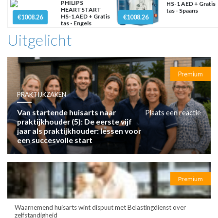
PHILIPS
HS-1 AED + Gratis
HEARTSTART
tas - Spaans
HS-1 AED + Gratis
€1008.26
€1008.26
tas - Engels
Uitgelicht
Premium
PRAKTIJKZAKEN
Van startende huisarts naar
Plaats een reactie
praktijkhouder (5): De eerste vijf
jaar als praktijkhouder: lessen voor
een succesvolle start
Premium
Waarnemend huisarts wint dispuut met Belastingdienst over
zelfstandigheid