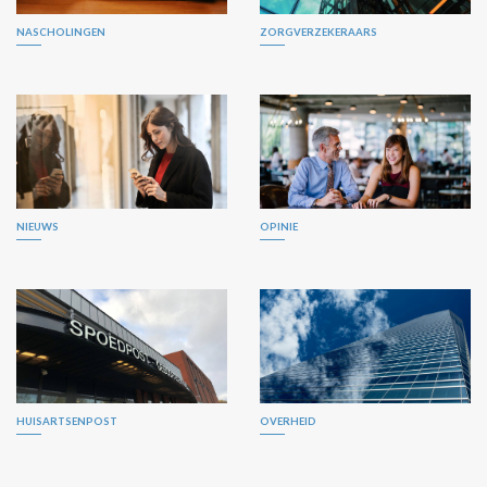
NASCHOLINGEN
ZORGVERZEKERAARS
NIEUWS
OPINIE
HUISARTSENPOST
OVERHEID