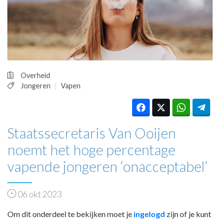
HUISARTSENPOST
PRAKTIJKZAKEN
TARIEVEN
VPHUISARTSEN
MEDISCHE VAKHANDEL
INLOGGEN
Overheid
REGISTRATIE
Jongeren
Vapen
Staatssecretaris Van Ooijen
noemt het hoge percentage
vapende jongeren ‘onacceptabel’
06 okt 2023
Om dit onderdeel te bekijken moet je
ingelogd
zijn of je kunt