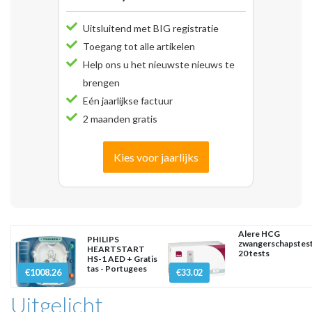
Uitsluitend met BIG registratie
Toegang tot alle artikelen
Help ons u het nieuwste nieuws te
brengen
Eén jaarlijkse factuur
2 maanden gratis
Kies voor jaarlijks
Alere HCG
PHILIPS
zwangerschapstes
HEARTSTART
20 tests
HS-1 AED + Gratis
tas - Portugees
€1008.26
€33.02
Uitgelicht