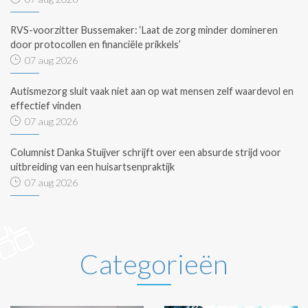
RVS-voorzitter Bussemaker: ‘Laat de zorg minder domineren
door protocollen en financiële prikkels’
07 aug 2026
Autismezorg sluit vaak niet aan op wat mensen zelf waardevol en
effectief vinden
07 aug 2026
Columnist Danka Stuijver schrijft over een absurde strijd voor
uitbreiding van een huisartsenpraktijk
07 aug 2026
Categorieën