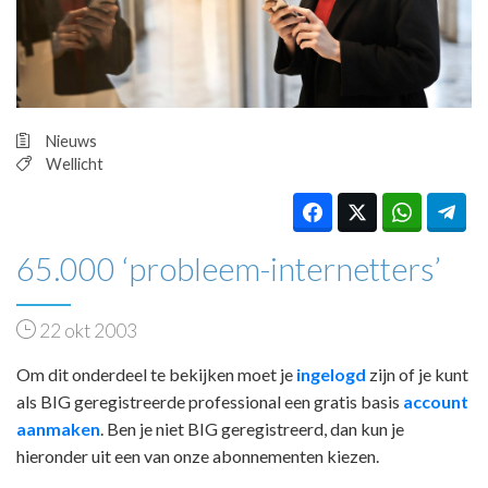
HUISARTSENPOST
PRAKTIJKZAKEN
TARIEVEN
VPHUISARTSEN
MEDISCHE VAKHANDEL
Nieuws
INLOGGEN
Wellicht
REGISTRATIE
65.000 ‘probleem-internetters’
22 okt 2003
Om dit onderdeel te bekijken moet je
ingelogd
zijn of je kunt
als BIG geregistreerde professional een gratis basis
account
aanmaken
. Ben je niet BIG geregistreerd, dan kun je
hieronder uit een van onze abonnementen kiezen.