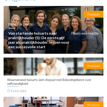
Premium
PRAKTIJKZAKEN
Van startende huisarts naar
Plaats een reactie
praktijkhouder (5): De eerste vijf
jaar als praktijkhouder: lessen voor
een succesvolle start
Premium
Waarnemend huisarts wint dispuut met Belastingdienst over
zelfstandigheid
31 JUL 2026
Premium