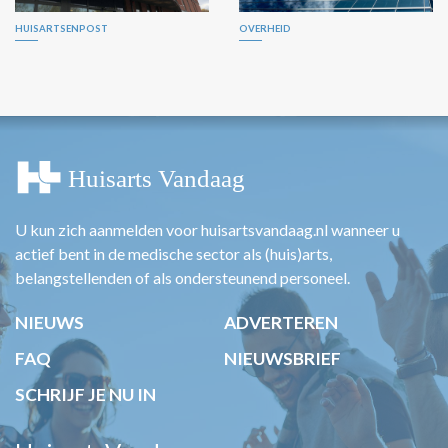
HUISARTSENPOST
OVERHEID
U kun zich aanmelden voor huisartsvandaag.nl wanneer u
actief bent in de medische sector als (huis)arts,
belangstellenden of als ondersteunend personeel.
NIEUWS
ADVERTEREN
FAQ
NIEUWSBRIEF
SCHRIJF JE NU IN