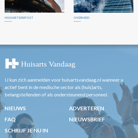
HUISARTSENPOST
OVERHEID
U kun zich aanmelden voor huisartsvandaag.nl wanneer u
actief bent in de medische sector als (huis)arts,
belangstellenden of als ondersteunend personeel.
NIEUWS
ADVERTEREN
FAQ
NIEUWSBRIEF
SCHRIJF JE NU IN