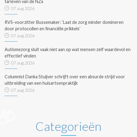
tarieven van de NZa
07 aug 2026
RVS-voorzitter Bussemaker: ‘Laat de zorg minder domineren
door protocollen en financiële prikkels’
07 aug 2026
Autismezorg sluit vaak niet aan op wat mensen zelf waardevol en
effectief vinden
07 aug 2026
Columnist Danka Stuijver schrijft over een absurde strijd voor
uitbreiding van een huisartsenpraktijk
07 aug 2026
Categorieën