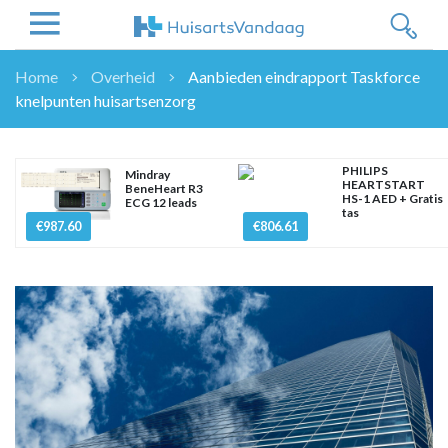
Home
Overheid
Aanbieden eindrapport Taskforce
knelpunten huisartsenzorg
NIEUWS
NIEUWS
OVERHEID
PHILIPS
Mindray
HEARTSTART
BeneHeart R3
WETENSCHAP
HS-1 AED + Gratis
ECG 12 leads
tas
ZORGVERZEKERAARS
€987.60
€806.61
ICT
NASCHOLINGEN
DOSSIER
ENQUÊTES
NHG
LHV
OPINIE