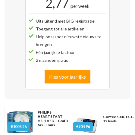
2,77
per week
Uitsluitend met BIG registratie
Toegang tot alle artikelen
Help ons u het nieuwste nieuws te
brengen
Eén jaarlijkse factuur
2 maanden gratis
Kies voor jaarlijks
PHILIPS
HEARTSTART
Contec 600G ECG
HS-1 AED + Gratis
12 leads
tas - Frans
€1008.26
€904.96