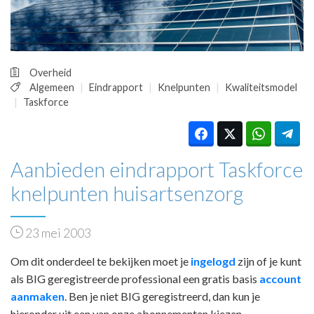
HUISARTSENPOST
PRAKTIJKZAKEN
TARIEVEN
VPHUISARTSEN
Overheid
MEDISCHE VAKHANDEL
Algemeen
Eindrapport
Knelpunten
Kwaliteitsmodel
INLOGGEN
Taskforce
REGISTRATIE
Aanbieden eindrapport Taskforce
knelpunten huisartsenzorg
23 mei 2003
Om dit onderdeel te bekijken moet je
ingelogd
zijn of je kunt
als BIG geregistreerde professional een gratis basis
account
aanmaken
. Ben je niet BIG geregistreerd, dan kun je
hieronder uit een van onze abonnementen kiezen.