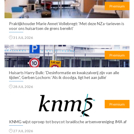
Premium
Praktijkhouder Marie Annet Vollebregt: ‘Met deze NZa-tarieven is
voor ons huisartsen de grens bereikt’
31 JUL 2026
Premium
Huisarts Harry Bulk: ‘Desinformatie en kwakzalverij zijn van alle
tijden”, Gerben Lochorn: ‘Als ik doodga, ligt het aan jullie’
28 JUL 2026
Premium
KNMG wijst oproep tot boycot Israëlische artsenvereniging IMA af
27 JUL 2026