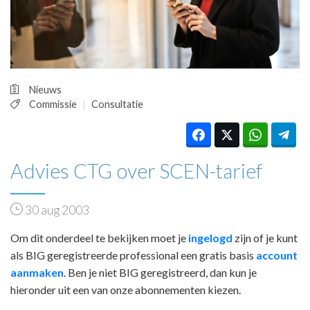
HUISARTSENPOST
PRAKTIJKZAKEN
TARIEVEN
VPHUISARTSEN
MEDISCHE VAKHANDEL
Nieuws
INLOGGEN
Commissie
Consultatie
REGISTRATIE
Advies CTG over SCEN-tarief
30 aug 2003
Om dit onderdeel te bekijken moet je
ingelogd
zijn of je kunt
als BIG geregistreerde professional een gratis basis
account
aanmaken
. Ben je niet BIG geregistreerd, dan kun je
hieronder uit een van onze abonnementen kiezen.