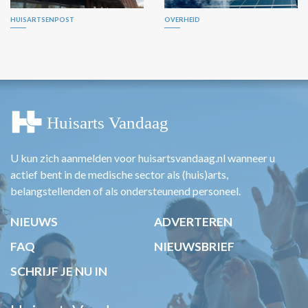
HUISARTSENPOST
OVERHEID
U kun zich aanmelden voor huisartsvandaag.nl wanneer u
actief bent in de medische sector als (huis)arts,
belangstellenden of als ondersteunend personeel.
NIEUWS
ADVERTEREN
FAQ
NIEUWSBRIEF
SCHRIJF JE NU IN