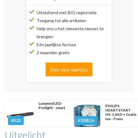
Uitsluitend met BIG registratie
Toegang tot alle artikelen
Help ons u het nieuwste nieuws te
brengen
Eén jaarlijkse factuur
2 maanden gratis
Kies voor jaarlijks
Luxamed LED-
PHILIPS
Penlight - zwart
HEARTSTART
HS-1 AED + Gratis
tas - Frans
€8.22
€1008.26
Uitgelicht