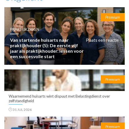
Premium
PRAKTIJKZAKEN
Van startende huisarts naar
Plaats een reactie
praktijkhouder (5): De eerste vijf
jaar als praktijkhouder: lessen voor
een succesvolle start
Premium
Waarnemend huisarts wint dispuut met Belastingdienst over
zelfstandigheid
31 JUL 2026
Premium