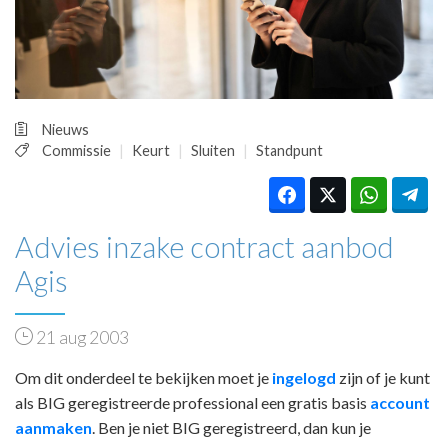
HUISARTSENPOST
PRAKTIJKZAKEN
TARIEVEN
VPHUISARTSEN
MEDISCHE VAKHANDEL
Nieuws
INLOGGEN
Commissie
Keurt
Sluiten
Standpunt
REGISTRATIE
Advies inzake contract aanbod
Agis
21 aug 2003
Om dit onderdeel te bekijken moet je
ingelogd
zijn of je kunt
als BIG geregistreerde professional een gratis basis
account
aanmaken
. Ben je niet BIG geregistreerd, dan kun je