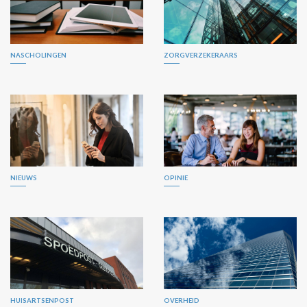
NASCHOLINGEN
ZORGVERZEKERAARS
NIEUWS
OPINIE
HUISARTSENPOST
OVERHEID