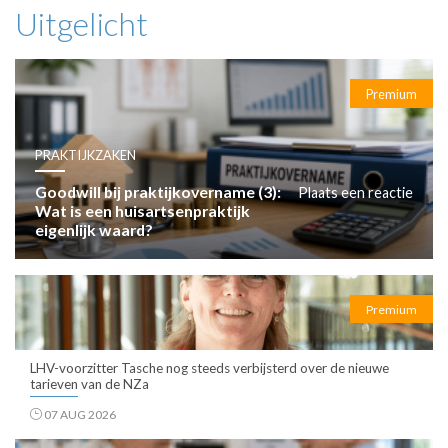
Uitgelicht
Premium
PRAKTIJKZAKEN
Goodwill bij praktijkovername (3):
Plaats een reactie
Wat is een huisartsenpraktijk
eigenlijk waard?
Premium
LHV-voorzitter Tasche nog steeds verbijsterd over de nieuwe
tarieven van de NZa
07 AUG 2026