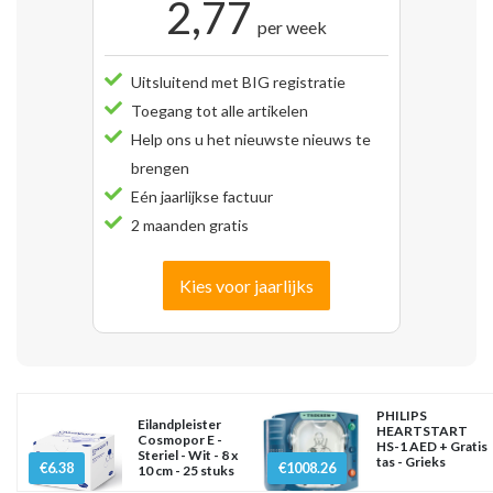
2,77
per week
Uitsluitend met BIG registratie
Toegang tot alle artikelen
Help ons u het nieuwste nieuws te
brengen
Eén jaarlijkse factuur
2 maanden gratis
Kies voor jaarlijks
PHILIPS
Eilandpleister
HEARTSTART
Cosmopor E -
HS-1 AED + Gratis
Steriel - Wit - 8 x
tas - Grieks
€6.38
€1008.26
10 cm - 25 stuks