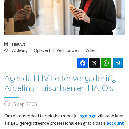
HUISARTSENPOST
PRAKTIJKZAKEN
TARIEVEN
VPHUISARTSEN
MEDISCHE VAKHANDEL
INLOGGEN
Nieuws
REGISTRATIE
Afdeling
Oplevert
Vertrouwen
Willen
Agenda LHV Ledenvergadering
Afdeling Huisartsen en HAIO’s
13 sep 2003
Om dit onderdeel te bekijken moet je
ingelogd
zijn of je kunt
als BIG geregistreerde professional een gratis basis
account