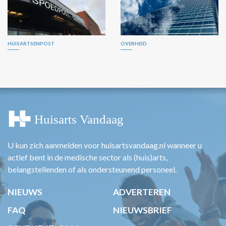
HUISARTSENPOST
OVERHEID
U kun zich aanmelden voor huisartsvandaag.nl wanneer u
actief bent in de medische sector als (huis)arts,
belangstellenden of als ondersteunend personeel.
NIEUWS
ADVERTEREN
FAQ
NIEUWSBRIEF