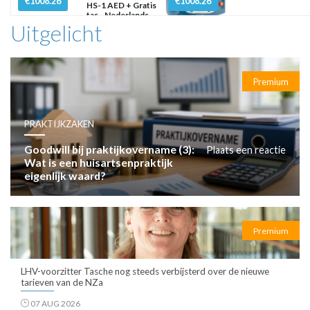
€1008.26
€1008.26
HS-1 AED + Gratis
tas - Nederlands
Uitgelicht
Premium
PRAKTIJKZAKEN
Goodwill bij praktijkovername (3):
Plaats een reactie
Wat is een huisartsenpraktijk
eigenlijk waard?
Premium
LHV-voorzitter Tasche nog steeds verbijsterd over de nieuwe
tarieven van de NZa
07 AUG 2026