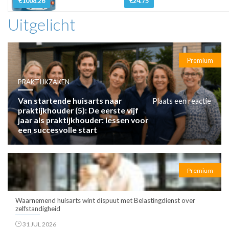
€1008.26
€24.75
Uitgelicht
Premium
PRAKTIJKZAKEN
Van startende huisarts naar
Plaats een reactie
praktijkhouder (5): De eerste vijf
jaar als praktijkhouder: lessen voor
een succesvolle start
Premium
Waarnemend huisarts wint dispuut met Belastingdienst over
zelfstandigheid
31 JUL 2026