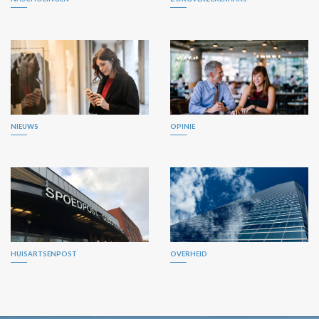
NIEUWS
OPINIE
HUISARTSENPOST
OVERHEID