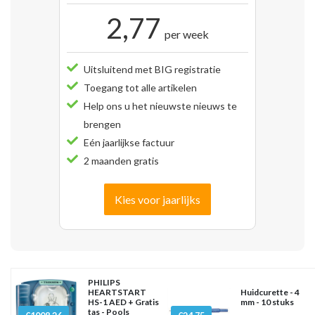
2,77
per week
Uitsluitend met BIG registratie
Toegang tot alle artikelen
Help ons u het nieuwste nieuws te
brengen
Eén jaarlijkse factuur
2 maanden gratis
Kies voor jaarlijks
PHILIPS
HEARTSTART
Huidcurette - 4
HS-1 AED + Gratis
mm - 10 stuks
tas - Pools