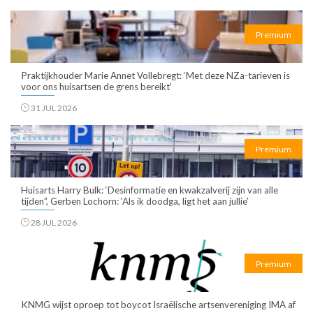
Premium
Praktijkhouder Marie Annet Vollebregt: ‘Met deze NZa-tarieven is
voor ons huisartsen de grens bereikt’
31 JUL 2026
Premium
Huisarts Harry Bulk: ‘Desinformatie en kwakzalverij zijn van alle
tijden”, Gerben Lochorn: ‘Als ik doodga, ligt het aan jullie’
28 JUL 2026
Premium
KNMG wijst oproep tot boycot Israëlische artsenvereniging IMA af