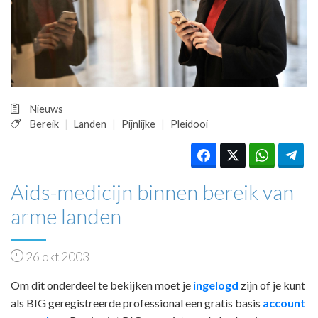
HUISARTSENPOST
PRAKTIJKZAKEN
TARIEVEN
VPHUISARTSEN
MEDISCHE VAKHANDEL
INLOGGEN
Nieuws
REGISTRATIE
Bereik
Landen
Pijnlijke
Pleidooi
Aids-medicijn binnen bereik van
arme landen
26 okt 2003
Om dit onderdeel te bekijken moet je
ingelogd
zijn of je kunt
als BIG geregistreerde professional een gratis basis
account