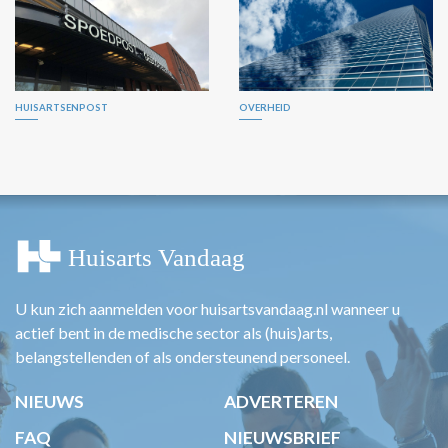
HUISARTSENPOST
OVERHEID
U kun zich aanmelden voor huisartsvandaag.nl wanneer u
actief bent in de medische sector als (huis)arts,
belangstellenden of als ondersteunend personeel.
NIEUWS
ADVERTEREN
FAQ
NIEUWSBRIEF