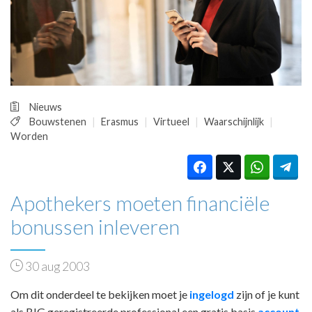
HUISARTSENPOST
PRAKTIJKZAKEN
TARIEVEN
VPHUISARTSEN
MEDISCHE VAKHANDEL
INLOGGEN
Nieuws
REGISTRATIE
Bouwstenen
Erasmus
Virtueel
Waarschijnlijk
Worden
Apothekers moeten financiële
bonussen inleveren
30 aug 2003
Om dit onderdeel te bekijken moet je
ingelogd
zijn of je kunt
als BIG geregistreerde professional een gratis basis
account