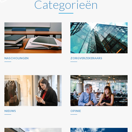
Categorieën
NASCHOLINGEN
ZORGVERZEKERAARS
NIEUWS
OPINIE