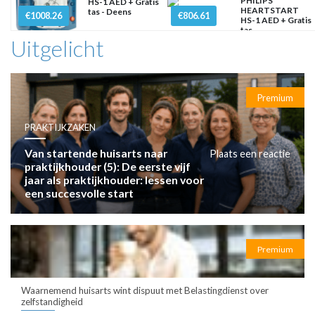
PHILIPS
HS-1 AED + Gratis
HEARTSTART
tas - Deens
€1008.26
€806.61
HS-1 AED + Gratis
tas
Uitgelicht
Premium
PRAKTIJKZAKEN
Van startende huisarts naar
Plaats een reactie
praktijkhouder (5): De eerste vijf
jaar als praktijkhouder: lessen voor
een succesvolle start
Premium
Waarnemend huisarts wint dispuut met Belastingdienst over
zelfstandigheid