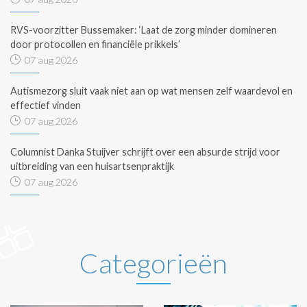
RVS-voorzitter Bussemaker: ‘Laat de zorg minder domineren
door protocollen en financiële prikkels’
07 aug 2026
Autismezorg sluit vaak niet aan op wat mensen zelf waardevol en
effectief vinden
07 aug 2026
Columnist Danka Stuijver schrijft over een absurde strijd voor
uitbreiding van een huisartsenpraktijk
07 aug 2026
Categorieën