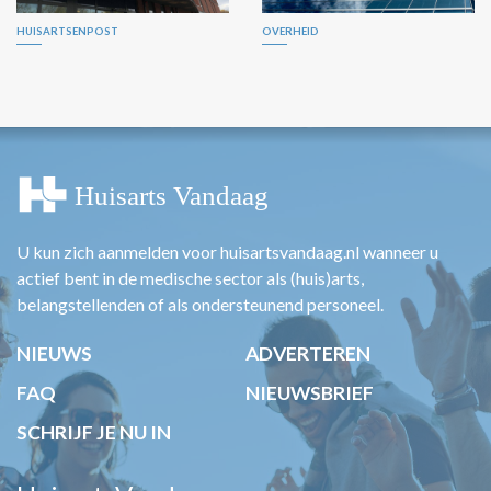
HUISARTSENPOST
OVERHEID
U kun zich aanmelden voor huisartsvandaag.nl wanneer u
actief bent in de medische sector als (huis)arts,
belangstellenden of als ondersteunend personeel.
NIEUWS
ADVERTEREN
FAQ
NIEUWSBRIEF
SCHRIJF JE NU IN