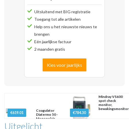
Uitsluitend met BIG registratie
Toegang tot alle artikelen
Help ons u het nieuwste nieuws te
brengen
Eén jaarlijkse factuur
2 maanden gratis
Kies voor jaarlijks
Mindray VS600
spot check
monitor,
bewakingsmonitor
Coagulator
€619.01
€784.30
Diatermo 50 -
Monopolair
Uitgelicht