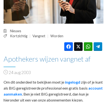
HUISARTSENPOST
PRAKTIJKZAKEN
TARIEVEN
VPHUISARTSEN
MEDISCHE VAKHANDEL
Nieuws
INLOGGEN
Kortzichtig
Vangnet
Worden
REGISTRATIE
Apothekers wijzen vangnet af
24 aug 2003
Om dit onderdeel te bekijken moet je
ingelogd
zijn of je kunt
als BIG geregistreerde professional een gratis basis
account
aanmaken
. Ben je niet BIG geregistreerd, dan kun je
hieronder uit een van onze abonnementen kiezen.