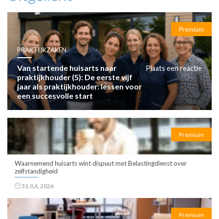
Premium
PRAKTIJKZAKEN
Van startende huisarts naar
Plaats een reactie
praktijkhouder (5): De eerste vijf
jaar als praktijkhouder: lessen voor
een succesvolle start
Premium
Waarnemend huisarts wint dispuut met Belastingdienst over
zelfstandigheid
31 JUL 2026
Premium