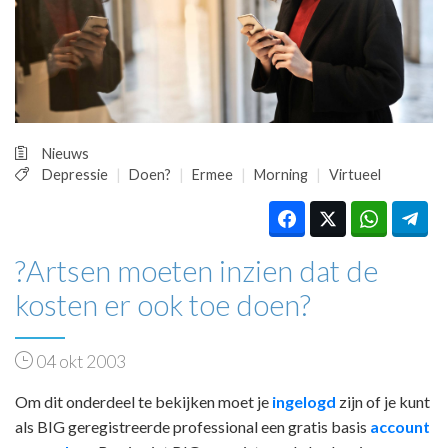
HUISARTSENPOST
PRAKTIJKZAKEN
TARIEVEN
VPHUISARTSEN
MEDISCHE VAKHANDEL
INLOGGEN
Nieuws
REGISTRATIE
Depressie
Doen?
Ermee
Morning
Virtueel
?Artsen moeten inzien dat de
kosten er ook toe doen?
04 okt 2003
Om dit onderdeel te bekijken moet je
ingelogd
zijn of je kunt
als BIG geregistreerde professional een gratis basis
account