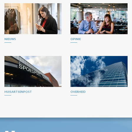
NIEUWS
OPINIE
HUISARTSENPOST
OVERHEID