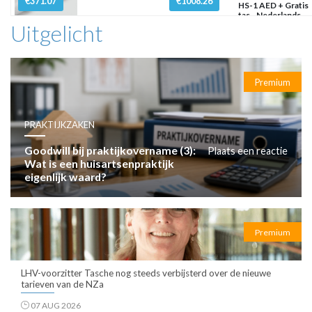
€371.07
€1008.26
HS-1 AED + Gratis
tas - Nederlands
Uitgelicht
Premium
PRAKTIJKZAKEN
Goodwill bij praktijkovername (3):
Plaats een reactie
Wat is een huisartsenpraktijk
eigenlijk waard?
Premium
LHV-voorzitter Tasche nog steeds verbijsterd over de nieuwe
tarieven van de NZa
07 AUG 2026