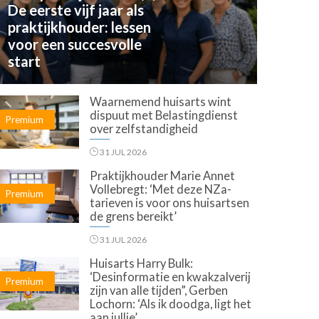
De eerste vijf jaar als
praktijkhouder: lessen
voor een succesvolle
start
Waarnemend huisarts wint
dispuut met Belastingdienst
Premium
over zelfstandigheid
31 JUL 2026
Praktijkhouder Marie Annet
Vollebregt: ‘Met deze NZa-
Premium
tarieven is voor ons huisartsen
de grens bereikt’
31 JUL 2026
Huisarts Harry Bulk:
‘Desinformatie en kwakzalverij
Premium
zijn van alle tijden”, Gerben
Lochorn: ‘Als ik doodga, ligt het
aan jullie’