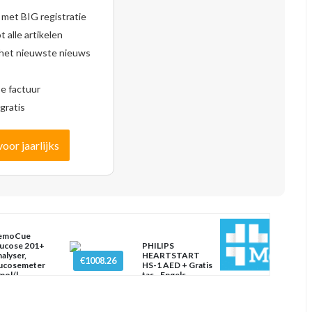
 met BIG registratie
 alle artikelen
 het nieuwste nieuws
se factuur
gratis
voor jaarlijks
emoCue
ucose 201+
PHILIPS
alyser,
HEARTSTART
€1008.26
ucosemeter
HS-1 AED + Gratis
ol/l
tas - Engels