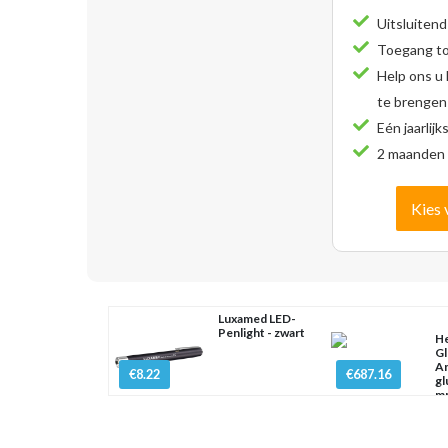
Uitsluitend
Toegang tot
Help ons u
te brengen
Eén jaarlijk
2 maanden 
Kies 
Luxamed LED-
Penlight - zwart
H
Gl
An
€8.22
€687.16
gl
mm