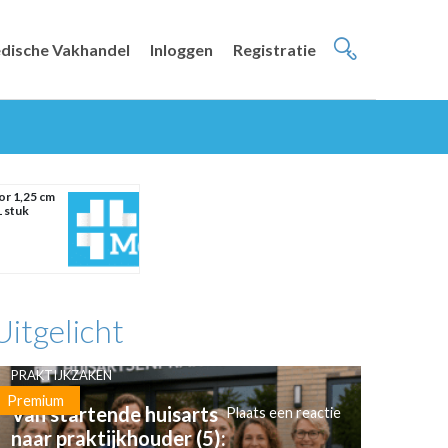
dische Vakhandel
Inloggen
Registratie
r 1,25 cm
1 stuk
Uitgelicht
PRAKTIJKZAKEN
Premium
Van startende huisarts
Plaats een reactie
naar praktijkhouder (5):