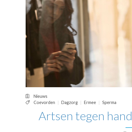
OPINIE
HUISARTSENP
PRAKTIJKZAK
TARIEVEN
VPHUISARTSE
MEDISCHE VAKH
INLOGGEN
REGISTRATIE
Nieuws
Coevorden
Dagzorg
Ermee
Sperma
Artsen tegen hande