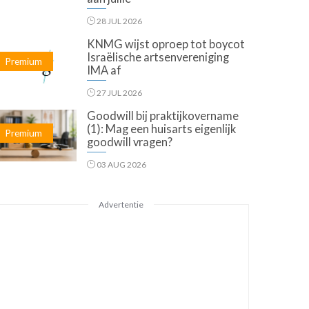
28 JUL 2026
KNMG wijst oproep tot boycot
Israëlische artsenvereniging
Premium
IMA af
27 JUL 2026
Goodwill bij praktijkovername
(1): Mag een huisarts eigenlijk
Premium
goodwill vragen?
03 AUG 2026
Advertentie