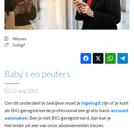
HUISARTSENPOST
PRAKTIJKZAKEN
TARIEVEN
VPHUISARTSEN
MEDISCHE VAKHANDEL
Nieuws
INLOGGEN
Sobigf
REGISTRATIE
Baby’s en peuters
23 aug 2003
Om dit onderdeel te bekijken moet je
ingelogd
zijn of je kunt
als BIG geregistreerde professional een gratis basis
account
aanmaken
. Ben je niet BIG geregistreerd, dan kun je
hieronder uit een van onze abonnementen kiezen.