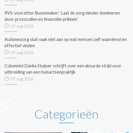
RVS-voorzitter Bussemaker: ‘Laat de zorg minder domineren
door protocollen en financiële prikkels’
07 aug 2026
Autismezorg sluit vaak niet aan op wat mensen zelf waardevol en
effectief vinden
07 aug 2026
Columnist Danka Stuijver schrijft over een absurde strijd voor
uitbreiding van een huisartsenpraktijk
07 aug 2026
Categorieën