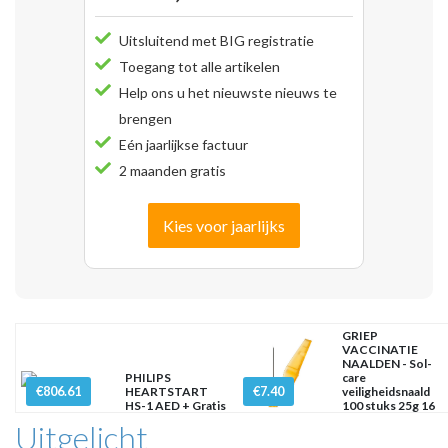
Uitsluitend met BIG registratie
Toegang tot alle artikelen
Help ons u het nieuwste nieuws te
brengen
Eén jaarlijkse factuur
2 maanden gratis
Kies voor jaarlijks
GRIEP
VACCINATIE
NAALDEN - Sol-
PHILIPS
care
€806.61
€7.40
HEARTSTART
veiligheidsnaald
HS-1 AED + Gratis
100 stuks 25g 16
tas
mm x
Uitgelicht