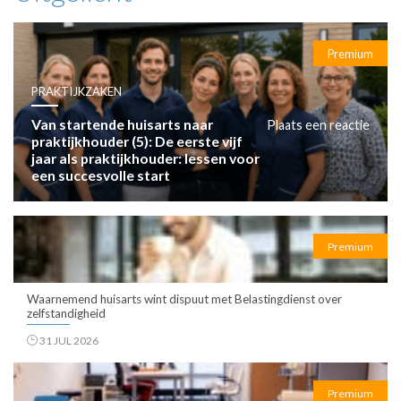
Premium
PRAKTIJKZAKEN
Van startende huisarts naar
Plaats een reactie
praktijkhouder (5): De eerste vijf
jaar als praktijkhouder: lessen voor
een succesvolle start
Premium
Waarnemend huisarts wint dispuut met Belastingdienst over
zelfstandigheid
31 JUL 2026
Premium