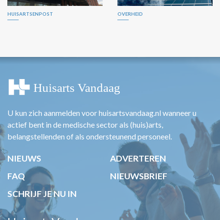
HUISARTSENPOST
OVERHEID
U kun zich aanmelden voor huisartsvandaag.nl wanneer u
actief bent in de medische sector als (huis)arts,
belangstellenden of als ondersteunend personeel.
NIEUWS
ADVERTEREN
FAQ
NIEUWSBRIEF
SCHRIJF JE NU IN