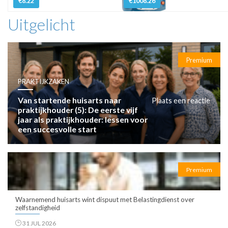
€8.22
€1008.26
Uitgelicht
Premium
PRAKTIJKZAKEN
Van startende huisarts naar
Plaats een reactie
praktijkhouder (5): De eerste vijf
jaar als praktijkhouder: lessen voor
een succesvolle start
Premium
Waarnemend huisarts wint dispuut met Belastingdienst over
zelfstandigheid
31 JUL 2026