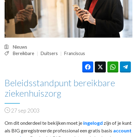
HUISARTSENPOST
PRAKTIJKZAKEN
TARIEVEN
VPHUISARTSEN
MEDISCHE VAKHANDEL
INLOGGEN
Nieuws
REGISTRATIE
Bereikbare
Duitsers
Franciscus
Beleidsstandpunt bereikbare
ziekenhuiszorg
27 sep 2003
Om dit onderdeel te bekijken moet je
ingelogd
zijn of je kunt
als BIG geregistreerde professional een gratis basis
account