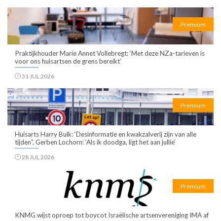
Premium
Praktijkhouder Marie Annet Vollebregt: ‘Met deze NZa-tarieven is
voor ons huisartsen de grens bereikt’
31 JUL 2026
Premium
Huisarts Harry Bulk: ‘Desinformatie en kwakzalverij zijn van alle
tijden”, Gerben Lochorn: ‘Als ik doodga, ligt het aan jullie’
28 JUL 2026
Premium
KNMG wijst oproep tot boycot Israëlische artsenvereniging IMA af