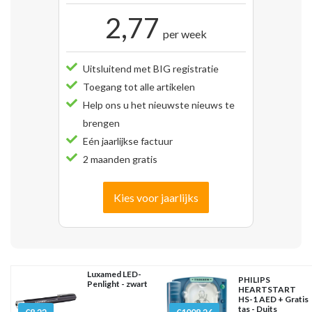
2,77
per week
Uitsluitend met BIG registratie
Toegang tot alle artikelen
Help ons u het nieuwste nieuws te
brengen
Eén jaarlijkse factuur
2 maanden gratis
Kies voor jaarlijks
Luxamed LED-
PHILIPS
Penlight - zwart
HEARTSTART
HS-1 AED + Gratis
tas - Duits