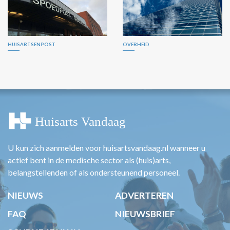
HUISARTSENPOST
OVERHEID
U kun zich aanmelden voor huisartsvandaag.nl wanneer u
actief bent in de medische sector als (huis)arts,
belangstellenden of als ondersteunend personeel.
NIEUWS
ADVERTEREN
FAQ
NIEUWSBRIEF