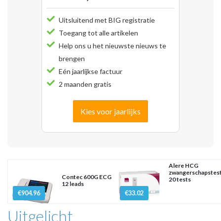
Uitsluitend met BIG registratie
Toegang tot alle artikelen
Help ons u het nieuwste nieuws te
brengen
Eén jaarlijkse factuur
2 maanden gratis
Kies voor jaarlijks
Alere HCG
zwangerschapstes
Contec 600G ECG
20 tests
12 leads
€904.96
€33.02
Uitgelicht