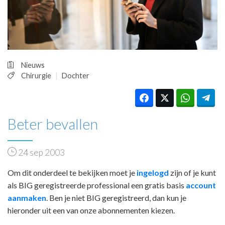
HUISARTSENPOST
PRAKTIJKZAKEN
TARIEVEN
VPHUISARTSEN
MEDISCHE VAKHANDEL
Nieuws
INLOGGEN
Chirurgie
Dochter
REGISTRATIE
Beter bevallen
24 sep 2003
Om dit onderdeel te bekijken moet je
ingelogd
zijn of je kunt
als BIG geregistreerde professional een gratis basis
account
aanmaken
. Ben je niet BIG geregistreerd, dan kun je
hieronder uit een van onze abonnementen kiezen.