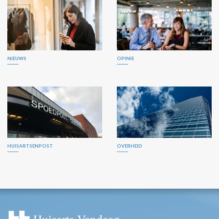
NIEUWS
OPINIE
HUISARTSENPOST
OVERHEID