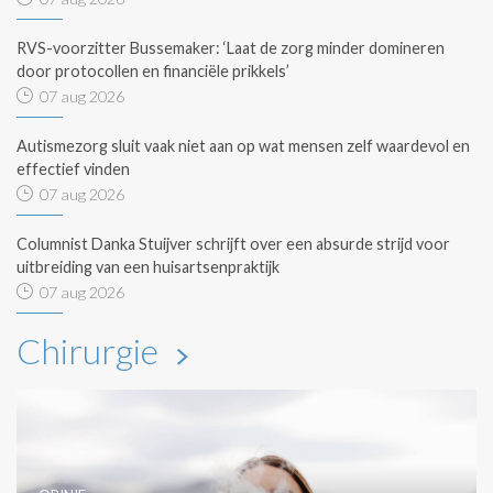
RVS-voorzitter Bussemaker: ‘Laat de zorg minder domineren
door protocollen en financiële prikkels’
07 aug 2026
Autismezorg sluit vaak niet aan op wat mensen zelf waardevol en
effectief vinden
07 aug 2026
Columnist Danka Stuijver schrijft over een absurde strijd voor
uitbreiding van een huisartsenpraktijk
07 aug 2026
Chirurgie