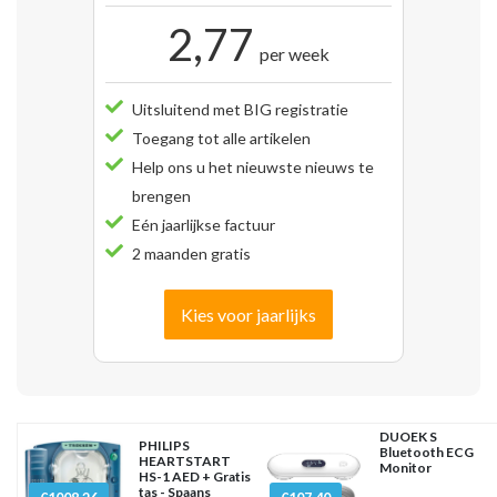
2,77
per week
Uitsluitend met BIG registratie
Toegang tot alle artikelen
Help ons u het nieuwste nieuws te
brengen
Eén jaarlijkse factuur
2 maanden gratis
Kies voor jaarlijks
DUOEK S
PHILIPS
Bluetooth ECG
HEARTSTART
Monitor
HS-1 AED + Gratis
tas - Spaans