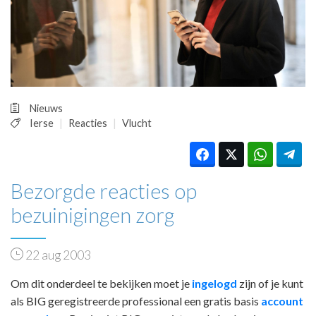
HUISARTSENPOST
PRAKTIJKZAKEN
TARIEVEN
VPHUISARTSEN
MEDISCHE VAKHANDEL
INLOGGEN
Nieuws
REGISTRATIE
Ierse
Reacties
Vlucht
Bezorgde reacties op
bezuinigingen zorg
22 aug 2003
Om dit onderdeel te bekijken moet je
ingelogd
zijn of je kunt
als BIG geregistreerde professional een gratis basis
account