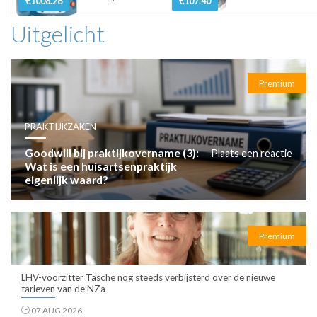
€1008.26
€107.40
Uitgelicht
Premium
PRAKTIJKZAKEN
Goodwill bij praktijkovername (3):
Plaats een reactie
Wat is een huisartsenpraktijk
eigenlijk waard?
Premium
LHV-voorzitter Tasche nog steeds verbijsterd over de nieuwe
tarieven van de NZa
07 AUG 2026