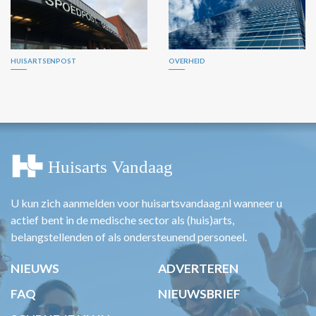
HUISARTSENPOST
OVERHEID
U kun zich aanmelden voor huisartsvandaag.nl wanneer u
actief bent in de medische sector als (huis)arts,
belangstellenden of als ondersteunend personeel.
NIEUWS
ADVERTEREN
FAQ
NIEUWSBRIEF