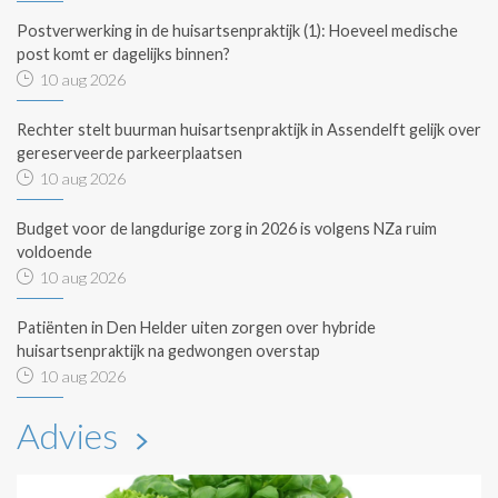
Postverwerking in de huisartsenpraktijk (1): Hoeveel medische
post komt er dagelijks binnen?
10 aug 2026
Rechter stelt buurman huisartsenpraktijk in Assendelft gelijk over
gereserveerde parkeerplaatsen
10 aug 2026
Budget voor de langdurige zorg in 2026 is volgens NZa ruim
voldoende
10 aug 2026
Patiënten in Den Helder uiten zorgen over hybride
huisartsenpraktijk na gedwongen overstap
10 aug 2026
Advies