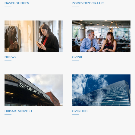
NASCHOLINGEN
ZORGVERZEKERAARS
NIEUWS
OPINIE
HUISARTSENPOST
OVERHEID