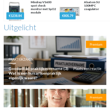
Mindray VS600
Alsatom SU
spot check
100MPC
monitor met SpO2
coagulator
module
€1238.84
€805.79
Uitgelicht
Premium
PRAKTIJKZAKEN
Goodwill bij praktijkovername (3):
Plaats een reactie
Wat is een huisartsenpraktijk
eigenlijk waard?
Premium