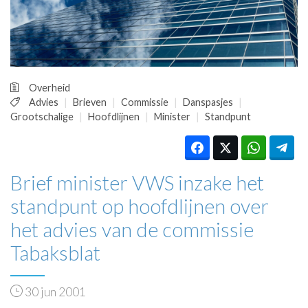
HUISARTSENPOST
PRAKTIJKZAKEN
TARIEVEN
VPHUISARTSEN
MEDISCHE VAKHANDEL
Overheid
INLOGGEN
Advies
Brieven
Commissie
Danspasjes
REGISTRATIE
Grootschalige
Hoofdlijnen
Minister
Standpunt
Brief minister VWS inzake het
standpunt op hoofdlijnen over
het advies van de commissie
Tabaksblat
30 jun 2001