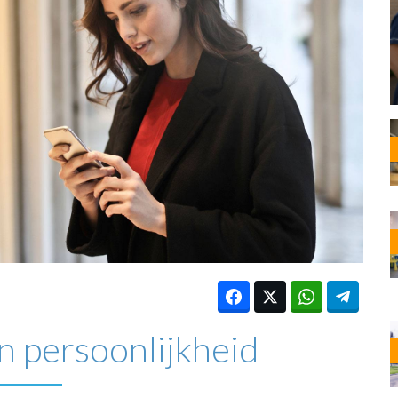
OST
EN
N
ANDEL
in persoonlijkheid