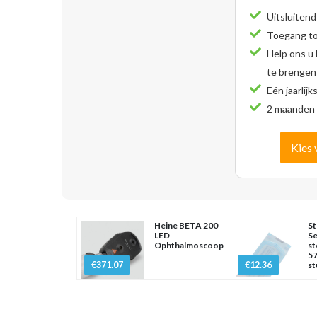
Uitsluitend
Toegang tot
Help ons u
te brengen
Eén jaarlijk
2 maanden 
Kies 
Heine BETA 200
St
LED
Se
Ophthalmoscoop
st
57
€371.07
€12.36
st