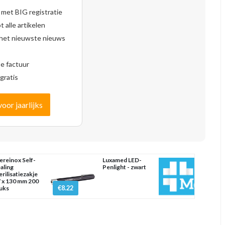
 met BIG registratie
 alle artikelen
 het nieuwste nieuws
se factuur
gratis
voor jaarlijks
ereinox Self-
Luxamed LED-
aling
Penlight - zwart
erilisatiezakje
 x 130 mm 200
€8.22
uks