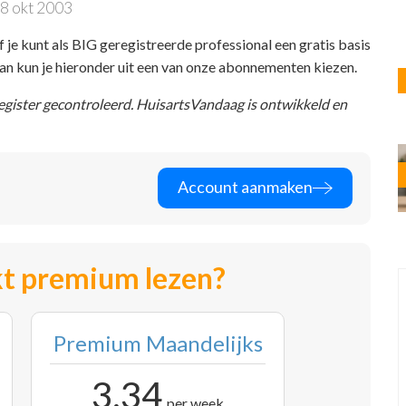
8 okt 2003
f je kunt als BIG geregistreerde professional een gratis basis
 dan kun je hieronder uit een van onze abonnementen kiezen.
register gecontroleerd. HuisartsVandaag is ontwikkeld en
Account aanmaken
t premium lezen?
Premium Maandelijks
3,34
per week