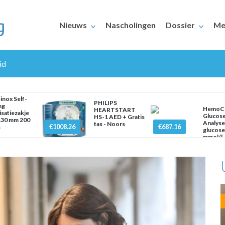
Nieuws
Nascholingen
Dossier
Me
id
inox Self-
PHILIPS
ng
HemoC
HEARTSTART
lisatiezakje
Glucos
HS-1 AED + Gratis
130 mm 200
Analyse
tas - Noors
€1008.26
€687.16
s
glucos
ERAARS
mmol/l