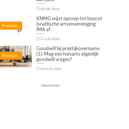
28 JUL 2026
KNMG wijst oproep tot boycot
Israëlische artsenvereniging
Premium
IMA af
27 JUL 2026
Goodwill bij praktijkovername
(1): Mag een huisarts eigenlijk
Premium
goodwill vragen?
03 AUG 2026
Advertentie