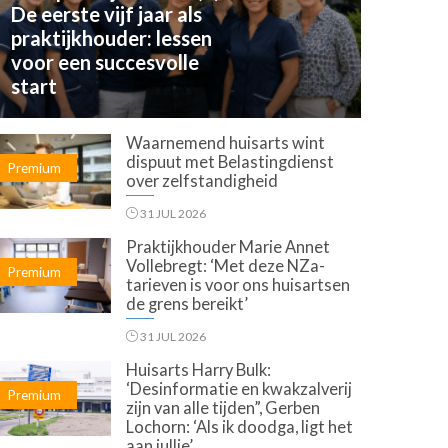
De eerste vijf jaar als
praktijkhouder: lessen
voor een succesvolle
start
Waarnemend huisarts wint
dispuut met Belastingdienst
Premium
over zelfstandigheid
31 JUL 2026
Praktijkhouder Marie Annet
Vollebregt: ‘Met deze NZa-
Premium
tarieven is voor ons huisartsen
de grens bereikt’
31 JUL 2026
Huisarts Harry Bulk:
‘Desinformatie en kwakzalverij
Premium
zijn van alle tijden”, Gerben
Lochorn: ‘Als ik doodga, ligt het
aan jullie’