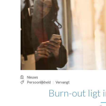
OPINIE
HUISARTSENP
PRAKTIJKZAK
TARIEVEN
VPHUISARTSE
MEDISCHE VAKH
INLOGGEN
REGISTRATIE
Nieuws
Persoonlijkheid
Vervangt
Burn-out ligt 