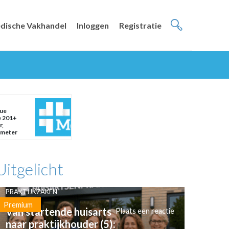
dische Vakhandel
Inloggen
Registratie
ue
e 201+
r,
emeter
Uitgelicht
PRAKTIJKZAKEN
Premium
Van startende huisarts
Plaats een reactie
naar praktijkhouder (5):