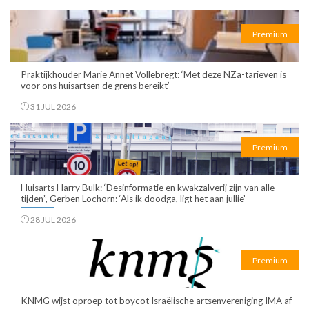
Premium
Praktijkhouder Marie Annet Vollebregt: ‘Met deze NZa-tarieven is
voor ons huisartsen de grens bereikt’
31 JUL 2026
Premium
Huisarts Harry Bulk: ‘Desinformatie en kwakzalverij zijn van alle
tijden”, Gerben Lochorn: ‘Als ik doodga, ligt het aan jullie’
28 JUL 2026
Premium
KNMG wijst oproep tot boycot Israëlische artsenvereniging IMA af