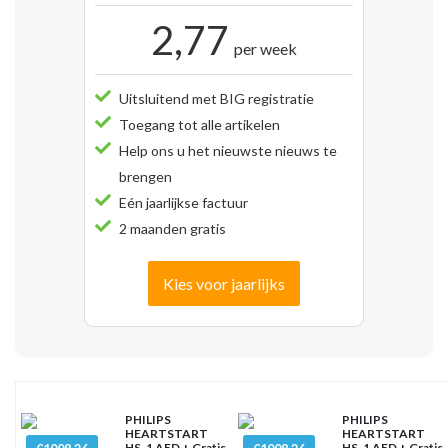
2,77
per week
Uitsluitend met BIG registratie
Toegang tot alle artikelen
Help ons u het nieuwste nieuws te
brengen
Eén jaarlijkse factuur
2 maanden gratis
Kies voor jaarlijks
PHILIPS
PHILIPS
HEARTSTART
HEARTSTART
HS-1 AED + Gratis
HS-1 AED + Gratis