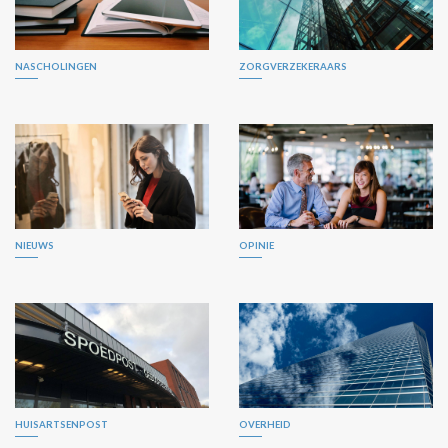
NASCHOLINGEN
ZORGVERZEKERAARS
NIEUWS
OPINIE
HUISARTSENPOST
OVERHEID