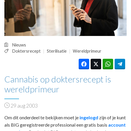
HUISARTSENPOST
PRAKTIJKZAKEN
TARIEVEN
VPHUISARTSEN
MEDISCHE VAKHANDEL
INLOGGEN
Nieuws
REGISTRATIE
Doktersrecept
Sterilisatie
Wereldprimeur
Cannabis op doktersrecept is
wereldprimeur
29 aug 2003
Om dit onderdeel te bekijken moet je
ingelogd
zijn of je kunt
als BIG geregistreerde professional een gratis basis
account