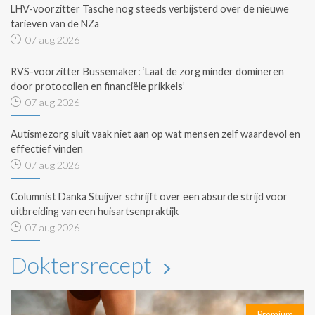
LHV-voorzitter Tasche nog steeds verbijsterd over de nieuwe
tarieven van de NZa
07 aug 2026
RVS-voorzitter Bussemaker: ‘Laat de zorg minder domineren
door protocollen en financiële prikkels’
07 aug 2026
Autismezorg sluit vaak niet aan op wat mensen zelf waardevol en
effectief vinden
07 aug 2026
Columnist Danka Stuijver schrijft over een absurde strijd voor
uitbreiding van een huisartsenpraktijk
07 aug 2026
Doktersrecept
Premium