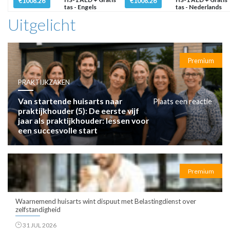
€1008.26
€1008.26
tas - Engels
tas - Nederlands
Uitgelicht
Premium
PRAKTIJKZAKEN
Van startende huisarts naar
Plaats een reactie
praktijkhouder (5): De eerste vijf
jaar als praktijkhouder: lessen voor
een succesvolle start
Premium
Waarnemend huisarts wint dispuut met Belastingdienst over
zelfstandigheid
31 JUL 2026