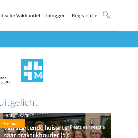
dische Vakhandel
Inloggen
Registratie
ator
o 50 -
lair
Uitgelicht
PRAKTIJKZAKEN
Premium
Van startende huisarts
Plaats een reactie
naar praktijkhouder (5):