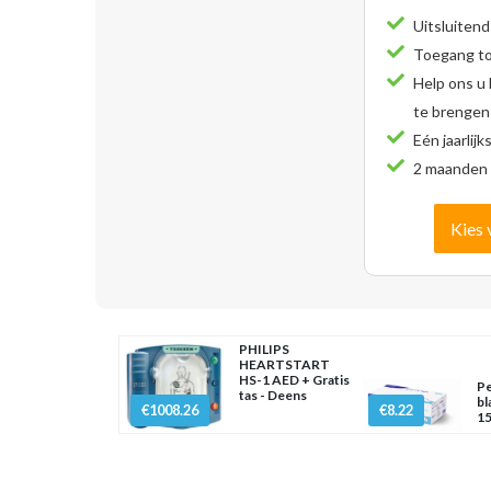
Uitsluitend
Toegang tot
Help ons u
te brengen
Eén jaarlijk
2 maanden 
Kies 
PHILIPS
HEARTSTART
HS-1 AED + Gratis
Pe
tas - Deens
bl
€1008.26
€8.22
15