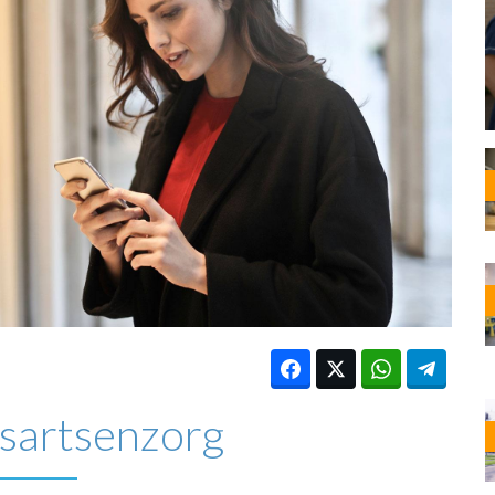
OST
EN
N
ANDEL
sartsenzorg