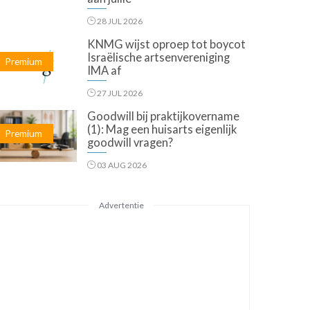
28 JUL 2026
KNMG wijst oproep tot boycot
Israëlische artsenvereniging
Premium
IMA af
27 JUL 2026
Goodwill bij praktijkovername
(1): Mag een huisarts eigenlijk
Premium
goodwill vragen?
03 AUG 2026
Advertentie