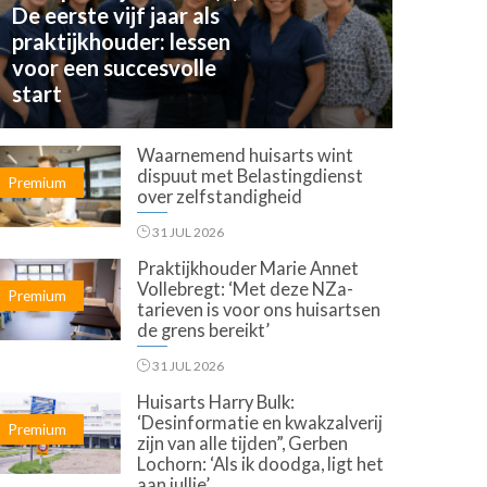
De eerste vijf jaar als
praktijkhouder: lessen
voor een succesvolle
start
Waarnemend huisarts wint
dispuut met Belastingdienst
Premium
over zelfstandigheid
31 JUL 2026
Praktijkhouder Marie Annet
Vollebregt: ‘Met deze NZa-
Premium
tarieven is voor ons huisartsen
de grens bereikt’
31 JUL 2026
Huisarts Harry Bulk:
‘Desinformatie en kwakzalverij
Premium
zijn van alle tijden”, Gerben
Lochorn: ‘Als ik doodga, ligt het
aan jullie’