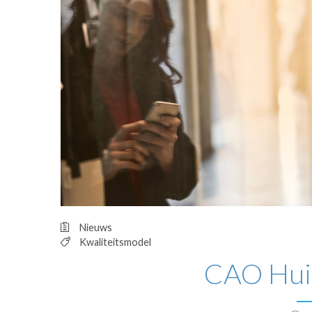
OPINIE
HUISARTSENP
PRAKTIJKZAK
TARIEVEN
VPHUISARTSE
MEDISCHE VAKH
INLOGGEN
REGISTRATIE
Nieuws
Kwaliteitsmodel
CAO Hui