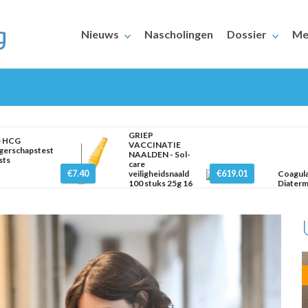
Nieuws
Nascholingen
Dossier
Me
GRIEP
e HCG
VACCINATIE
gerschapstest
NAALDEN - Sol-
sts
care
€7.40
€619.01
veiligheidsnaald
Coagul
100 stuks 25g 16
Diaterm
ERAARS
mm x
Monopo