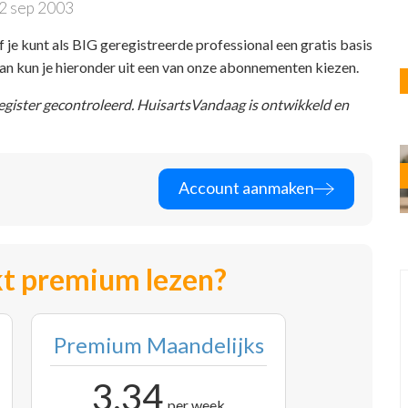
2 sep 2003
f je kunt als BIG geregistreerde professional een gratis basis
 dan kun je hieronder uit een van onze abonnementen kiezen.
register gecontroleerd. HuisartsVandaag is ontwikkeld en
Account aanmaken
t premium lezen?
Premium Maandelijks
3,34
per week