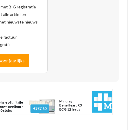
 met BIG registratie
 alle artikelen
 het nieuwste nieuws
se factuur
gratis
voor jaarlijks
Mindray
ha-soft nitrile
BeneHeart R3
auw - medium -
€987.60
ECG 12 leads
0 stuks