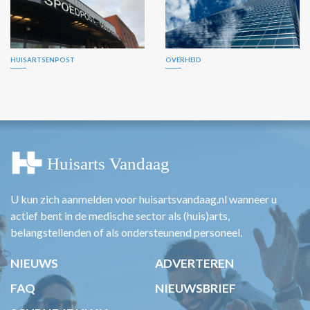
HUISARTSENPOST
OVERHEID
U kun zich aanmelden voor huisartsvandaag.nl wanneer u
actief bent in de medische sector als (huis)arts,
belangstellenden of als ondersteunend personeel.
NIEUWS
ADVERTEREN
FAQ
NIEUWSBRIEF