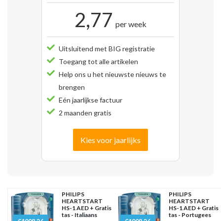
2,77
per week
Uitsluitend met BIG registratie
Toegang tot alle artikelen
Help ons u het nieuwste nieuws te
brengen
Eén jaarlijkse factuur
2 maanden gratis
Kies voor jaarlijks
PHILIPS
PHILIPS
HEARTSTART
HEARTSTART
HS-1 AED + Gratis
HS-1 AED + Gratis
tas - Italiaans
tas - Portugees