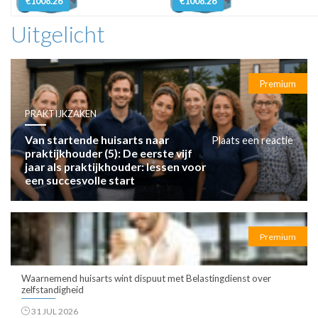
€1008.26
€1008.26
Uitgelicht
Premium
PRAKTIJKZAKEN
Van startende huisarts naar
Plaats een reactie
praktijkhouder (5): De eerste vijf
jaar als praktijkhouder: lessen voor
een succesvolle start
Premium
Waarnemend huisarts wint dispuut met Belastingdienst over
zelfstandigheid
31 JUL 2026