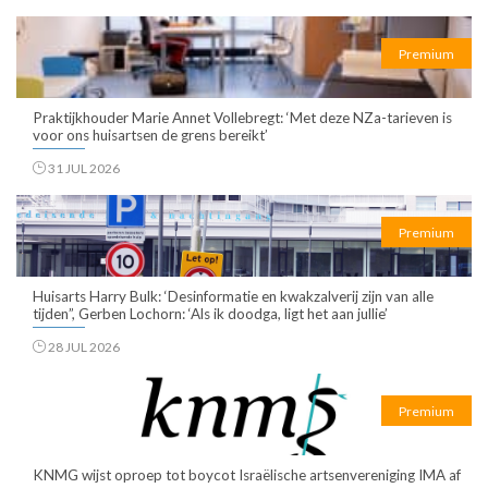
Premium
Praktijkhouder Marie Annet Vollebregt: ‘Met deze NZa-tarieven is
voor ons huisartsen de grens bereikt’
31 JUL 2026
Premium
Huisarts Harry Bulk: ‘Desinformatie en kwakzalverij zijn van alle
tijden”, Gerben Lochorn: ‘Als ik doodga, ligt het aan jullie’
28 JUL 2026
Premium
KNMG wijst oproep tot boycot Israëlische artsenvereniging IMA af