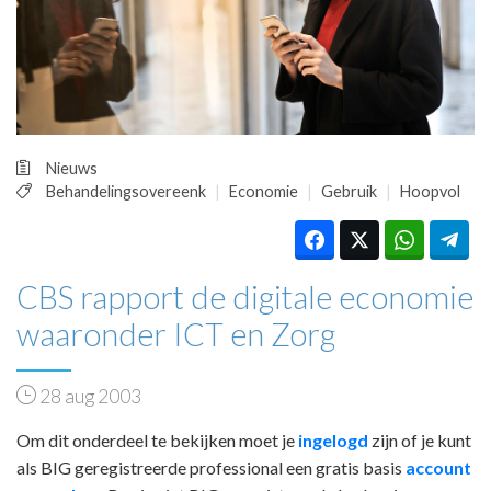
HUISARTSENPOST
PRAKTIJKZAKEN
TARIEVEN
VPHUISARTSEN
MEDISCHE VAKHANDEL
INLOGGEN
Nieuws
REGISTRATIE
Behandelingsovereenk
Economie
Gebruik
Hoopvol
CBS rapport de digitale economie
waaronder ICT en Zorg
28 aug 2003
Om dit onderdeel te bekijken moet je
ingelogd
zijn of je kunt
als BIG geregistreerde professional een gratis basis
account