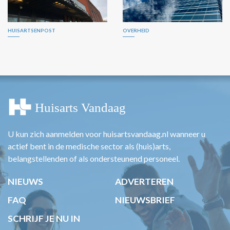
HUISARTSENPOST
OVERHEID
U kun zich aanmelden voor huisartsvandaag.nl wanneer u
actief bent in de medische sector als (huis)arts,
belangstellenden of als ondersteunend personeel.
NIEUWS
ADVERTEREN
FAQ
NIEUWSBRIEF
SCHRIJF JE NU IN