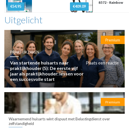
8572 - Rainbow
€54.95
€409.09
Uitgelicht
Premium
PRAKTIJKZAKEN
Van startende huisarts naar
Plaats een reactie
praktijkhouder (5): De eerste vijf
jaar als praktijkhouder: lessen voor
een succesvolle start
Premium
Waarnemend huisarts wint dispuut met Belastingdienst over
zelfstandigheid