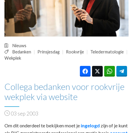
HUISARTSENPOST
PRAKTIJKZAKEN
TARIEVEN
VPHUISARTSEN
MEDISCHE VAKHANDEL
INLOGGEN
Nieuws
REGISTRATIE
Bedanken
Prinsjesdag
Rookvrije
Teledermatologie
Wekplek
Collega bedanken voor rookvrije
wekplek via website
03 sep 2003
Om dit onderdeel te bekijken moet je
ingelogd
zijn of je kunt
als BIG geregistreerde professional een gratis basis
account