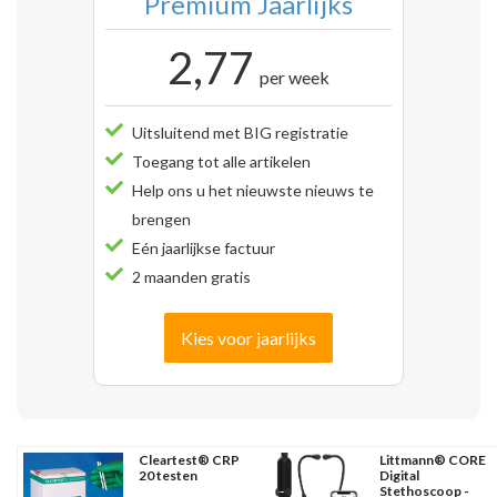
Premium Jaarlijks
2,77
per week
Uitsluitend met BIG registratie
Toegang tot alle artikelen
Help ons u het nieuwste nieuws te
brengen
Eén jaarlijkse factuur
2 maanden gratis
Kies voor jaarlijks
Cleartest® CRP
Littmann® CORE
20 testen
Digital
Stethoscoop -