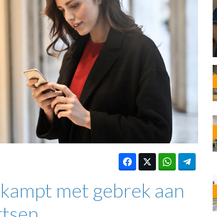
OST
EN
N
ANDEL
 kampt met gebrek aan
rtsen