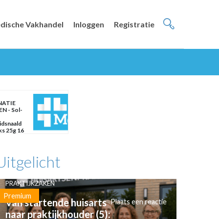
dische Vakhandel
Inloggen
Registratie
NATIE
N - Sol-
idsnaald
ks 25g 16
Uitgelicht
PRAKTIJKZAKEN
Premium
Van startende huisarts
Plaats een reactie
naar praktijkhouder (5):