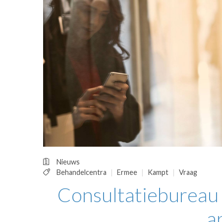
OPINIE
HUISARTSENP
PRAKTIJKZAK
TARIEVEN
VPHUISARTSE
MEDISCHE VAKH
INLOGGEN
REGISTRATIE
Nieuws
Behandelcentra
Ermee
Kampt
Vraag
Consultatiebureau
a