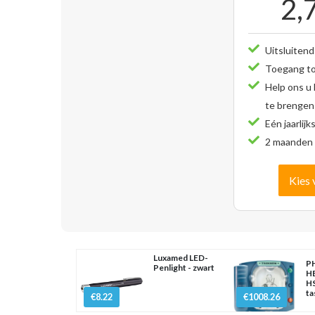
2,
Uitsluitend
Toegang tot
Help ons u
te brengen
Eén jaarlijk
2 maanden 
Kies 
Luxamed LED-
PH
Penlight - zwart
H
HS
ta
€8.22
€1008.26