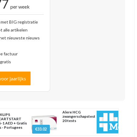
77
per week
 met BIG registratie
 alle artikelen
 het nieuwste nieuws
se factuur
gratis
voor jaarlijks
Alere HCG
ILIPS
zwangerschapstest
EARTSTART
20 tests
-1 AED + Gratis
s - Portugees
€33.02