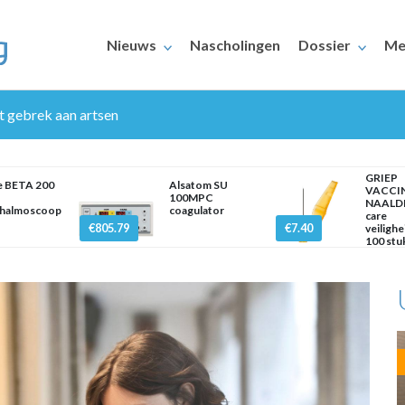
Nieuws
Nascholingen
Dossier
Me
 gebrek aan artsen
GRIEP
e BETA 200
Alsatom SU
VACCI
100MPC
NAALDE
halmoscoop
coagulator
care
€805.79
€7.40
veilighe
100 stu
ERAARS
mm x