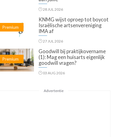
28 JUL 2026
KNMG wijst oproep tot boycot
Israëlische artsenvereniging
Premium
IMA af
27 JUL 2026
Goodwill bij praktijkovername
(1): Mag een huisarts eigenlijk
Premium
goodwill vragen?
03 AUG 2026
Advertentie