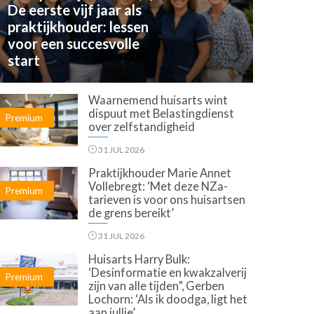
De eerste vijf jaar als
praktijkhouder: lessen
voor een succesvolle
start
Waarnemend huisarts wint
dispuut met Belastingdienst
Premium
over zelfstandigheid
31 JUL 2026
Praktijkhouder Marie Annet
Vollebregt: ‘Met deze NZa-
Premium
tarieven is voor ons huisartsen
de grens bereikt’
31 JUL 2026
Huisarts Harry Bulk:
‘Desinformatie en kwakzalverij
Premium
zijn van alle tijden”, Gerben
Lochorn: ‘Als ik doodga, ligt het
aan jullie’