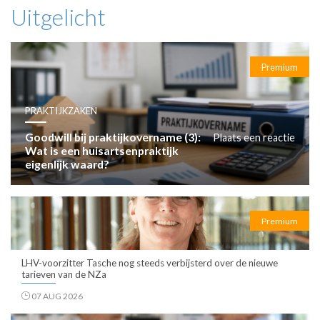
Uitgelicht
Premium
PRAKTIJKZAKEN
Goodwill bij praktijkovername (3):
Plaats een reactie
Wat is een huisartsenpraktijk
eigenlijk waard?
Premium
LHV-voorzitter Tasche nog steeds verbijsterd over de nieuwe
tarieven van de NZa
07 AUG 2026