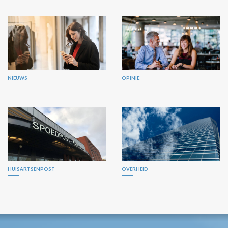
NIEUWS
OPINIE
HUISARTSENPOST
OVERHEID