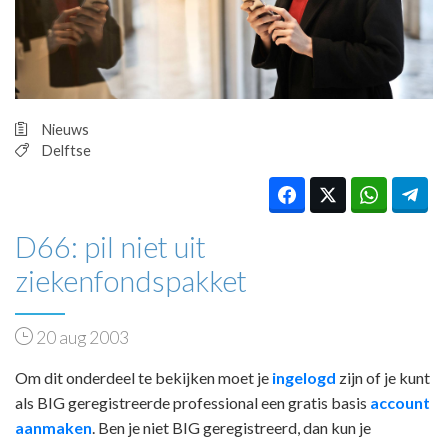
HUISARTSENPOST
PRAKTIJKZAKEN
TARIEVEN
VPHUISARTSEN
MEDISCHE VAKHANDEL
Nieuws
INLOGGEN
Delftse
REGISTRATIE
D66: pil niet uit
ziekenfondspakket
20 aug 2003
Om dit onderdeel te bekijken moet je
ingelogd
zijn of je kunt
als BIG geregistreerde professional een gratis basis
account
aanmaken
. Ben je niet BIG geregistreerd, dan kun je