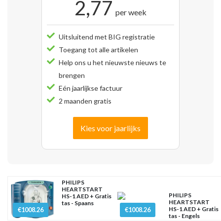
2,77
per week
Uitsluitend met BIG registratie
Toegang tot alle artikelen
Help ons u het nieuwste nieuws te
brengen
Eén jaarlijkse factuur
2 maanden gratis
Kies voor jaarlijks
PHILIPS
HEARTSTART
PHILIPS
HS-1 AED + Gratis
HEARTSTART
tas - Spaans
HS-1 AED + Gratis
€1008.26
€1008.26
tas - Engels