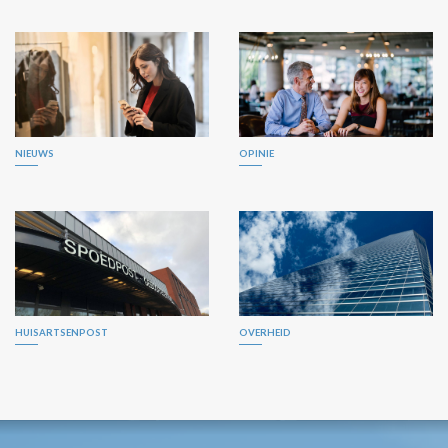
NIEUWS
OPINIE
HUISARTSENPOST
OVERHEID