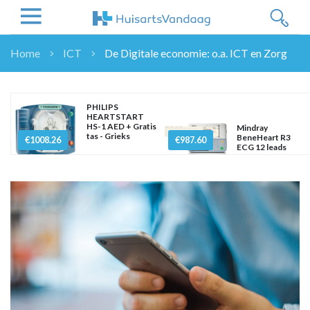
Home
ICT
De Digitale economie: o.a. ICT en Zorg
NIEUWS
NIEUWS
PHILIPS
OVERHEID
HEARTSTART
HS-1 AED + Gratis
Mindray
WETENSCHAP
tas - Grieks
BeneHeart R3
€1008.26
€987.60
ECG 12 leads
ZORGVERZEKERAARS
ICT
NASCHOLINGEN
DOSSIER
ENQUÊTES
NHG
LHV
OPINIE