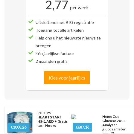
2,77
per week
Uitsluitend met BIG registratie
Toegang tot alle artikelen
Help ons u het nieuwste nieuws te
brengen
Eén jaarlijkse factuur
2 maanden gratis
Kies voor jaarlijks
PHILIPS
HemoCue
HEARTSTART
Glucose 201+
HS-1 AED + Gratis
Analyser,
tas - Noors
€1008.26
€687.16
glucosemeter
mmol/l