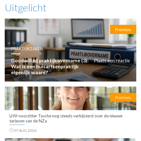
Uitgelicht
Premium
PRAKTIJKZAKEN
Goodwill bij praktijkovername (3):
Plaats een reactie
Wat is een huisartsenpraktijk
eigenlijk waard?
Premium
LHV-voorzitter Tasche nog steeds verbijsterd over de nieuwe
tarieven van de NZa
07 AUG 2026