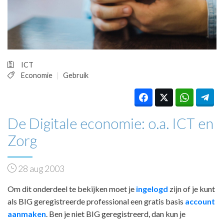
HUISARTSENPOST
PRAKTIJKZAKEN
TARIEVEN
VPHUISARTSEN
MEDISCHE VAKHANDEL
ICT
INLOGGEN
Economie
Gebruik
REGISTRATIE
De Digitale economie: o.a. ICT en
Zorg
28 aug 2003
Om dit onderdeel te bekijken moet je
ingelogd
zijn of je kunt
als BIG geregistreerde professional een gratis basis
account
aanmaken
. Ben je niet BIG geregistreerd, dan kun je