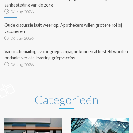
aanbesteding van de zorg
06 aug 2026
Oude discussie laait weer op. Apothekers willen grotere rol bij
vaccineren
06 aug 2026
Vaccinatiemailings voor griepcampagne kunnen al besteld worden
ondanks verlate levering griepvaccins
06 aug 2026
Categorieën