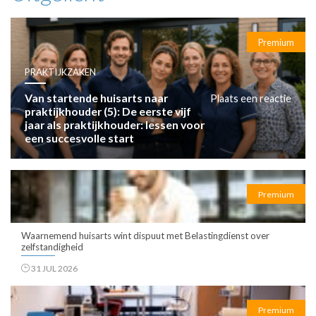
Premium
PRAKTIJKZAKEN
Van startende huisarts naar
Plaats een reactie
praktijkhouder (5): De eerste vijf
jaar als praktijkhouder: lessen voor
een succesvolle start
Premium
Waarnemend huisarts wint dispuut met Belastingdienst over
zelfstandigheid
31 JUL 2026
Premium