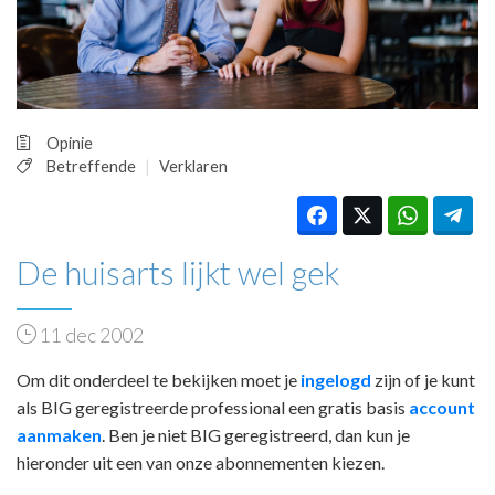
HUISARTSENPOST
PRAKTIJKZAKEN
TARIEVEN
VPHUISARTSEN
MEDISCHE VAKHANDEL
Opinie
INLOGGEN
Betreffende
Verklaren
REGISTRATIE
De huisarts lijkt wel gek
11 dec 2002
Om dit onderdeel te bekijken moet je
ingelogd
zijn of je kunt
als BIG geregistreerde professional een gratis basis
account
aanmaken
. Ben je niet BIG geregistreerd, dan kun je
hieronder uit een van onze abonnementen kiezen.