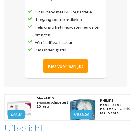
Uitsluitend met BIG registratie
Toegang tot alle artikelen
Help ons u het nieuwste nieuws te
brengen
Eén jaarlijkse factuur
2 maanden gratis
Kies voor jaarlijks
Alere HCG
PHILIPS
zwangerschapstest
HEARTSTART
20 tests
HS-1 AED + Gratis
tas - Noors
€33.02
€1008.26
Uitgelicht