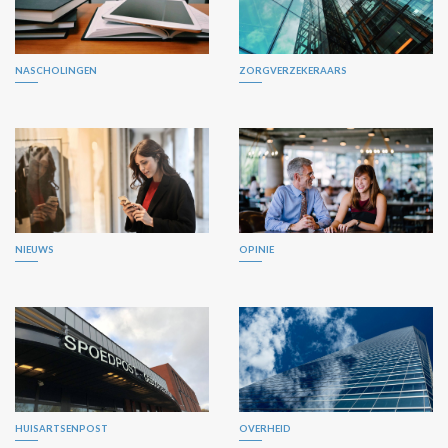
NASCHOLINGEN
ZORGVERZEKERAARS
NIEUWS
OPINIE
HUISARTSENPOST
OVERHEID