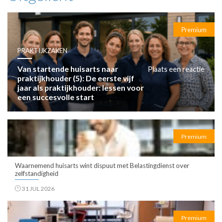
Premium
PRAKTIJKZAKEN
Van startende huisarts naar
Plaats een reactie
praktijkhouder (5): De eerste vijf
jaar als praktijkhouder: lessen voor
een succesvolle start
Premium
Waarnemend huisarts wint dispuut met Belastingdienst over
zelfstandigheid
31 JUL 2026
Premium