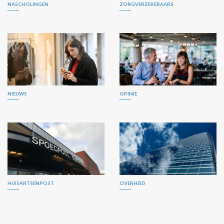
NASCHOLINGEN
ZORGVERZEKERAARS
NIEUWS
OPINIE
HUISARTSENPOST
OVERHEID