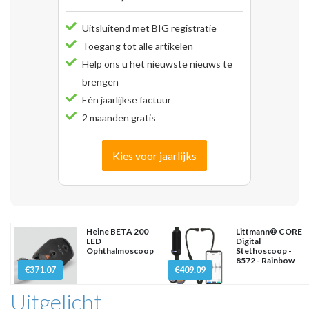
Uitsluitend met BIG registratie
Toegang tot alle artikelen
Help ons u het nieuwste nieuws te
brengen
Eén jaarlijkse factuur
2 maanden gratis
Kies voor jaarlijks
Heine BETA 200
Littmann® CORE
LED
Digital
Ophthalmoscoop
Stethoscoop -
8572 - Rainbow
€371.07
€409.09
Uitgelicht