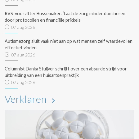
RVS-voorzitter Bussemaker: ‘Laat de zorg minder domineren
door protocollen en financiële prikkels’
07 aug 2026
Autismezorg sluit vaak niet aan op wat mensen zelf waardevol en
effectief vinden
07 aug 2026
Columnist Danka Stuijver schrijft over een absurde strijd voor
uitbreiding van een huisartsenpraktijk
07 aug 2026
Verklaren