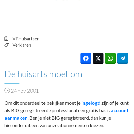
HUISARTSENPOST
PRAKTIJKZAKEN
TARIEVEN
VPHUISARTSEN
MEDISCHE VAKHANDEL
VPHuisartsen
INLOGGEN
Verklaren
REGISTRATIE
De huisarts moet om
24 nov 2001
Om dit onderdeel te bekijken moet je
ingelogd
zijn of je kunt
als BIG geregistreerde professional een gratis basis
account
aanmaken
. Ben je niet BIG geregistreerd, dan kun je
hieronder uit een van onze abonnementen kiezen.