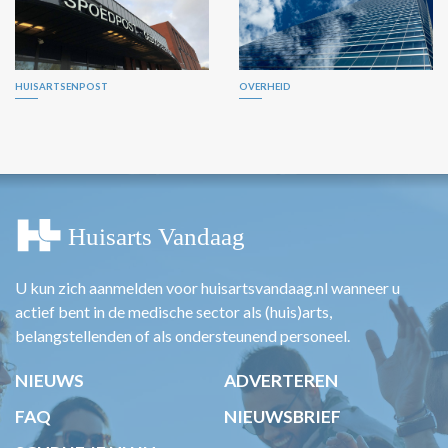
HUISARTSENPOST
OVERHEID
U kun zich aanmelden voor huisartsvandaag.nl wanneer u
actief bent in de medische sector als (huis)arts,
belangstellenden of als ondersteunend personeel.
NIEUWS
ADVERTEREN
FAQ
NIEUWSBRIEF