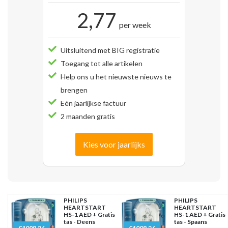
2,77
per week
Uitsluitend met BIG registratie
Toegang tot alle artikelen
Help ons u het nieuwste nieuws te
brengen
Eén jaarlijkse factuur
2 maanden gratis
Kies voor jaarlijks
PHILIPS
PHILIPS
HEARTSTART
HEARTSTART
HS-1 AED + Gratis
HS-1 AED + Gratis
tas - Deens
tas - Spaans