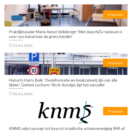
Premium
Praktijkhouder Marie Annet Vollebregt: ‘Met deze NZa-tarieven is
voor ons huisartsen de grens bereikt’
31 JUL 2026
Premium
Huisarts Harry Bulk: ‘Desinformatie en kwakzalverij zijn van alle
tijden”, Gerben Lochorn: ‘Als ik doodga, ligt het aan jullie’
28 JUL 2026
Premium
KNMG wijst oproep tot boycot Israëlische artsenvereniging IMA af