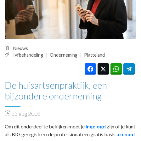
HUISARTSENPOST
PRAKTIJKZAKEN
TARIEVEN
VPHUISARTSEN
MEDISCHE VAKHANDEL
INLOGGEN
Nieuws
REGISTRATIE
Ivfbehandeling
Onderneming
Platteland
De huisartsenpraktijk, een
bijzondere onderneming
23 aug 2003
Om dit onderdeel te bekijken moet je
ingelogd
zijn of je kunt
als BIG geregistreerde professional een gratis basis
account