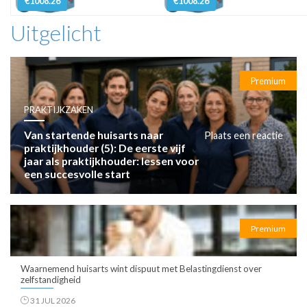
€1008.26
€1008.26
Uitgelicht
Premium
PRAKTIJKZAKEN
Van startende huisarts naar
Plaats een reactie
praktijkhouder (5): De eerste vijf
jaar als praktijkhouder: lessen voor
een succesvolle start
Premium
Waarnemend huisarts wint dispuut met Belastingdienst over
zelfstandigheid
31 JUL 2026