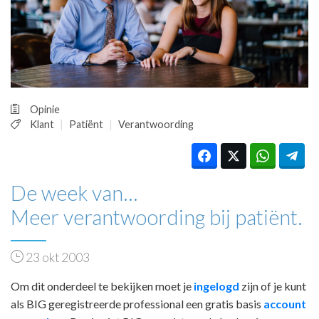
HUISARTSENPOST
PRAKTIJKZAKEN
TARIEVEN
VPHUISARTSEN
MEDISCHE VAKHANDEL
INLOGGEN
Opinie
REGISTRATIE
Klant
Patiënt
Verantwoording
De week van…
Meer verantwoording bij patiënt.
23 okt 2003
Om dit onderdeel te bekijken moet je
ingelogd
zijn of je kunt
als BIG geregistreerde professional een gratis basis
account