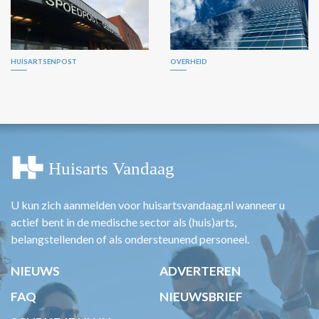
HUISARTSENPOST
OVERHEID
U kun zich aanmelden voor huisartsvandaag.nl wanneer u
actief bent in de medische sector als (huis)arts,
belangstellenden of als ondersteunend personeel.
NIEUWS
ADVERTEREN
FAQ
NIEUWSBRIEF