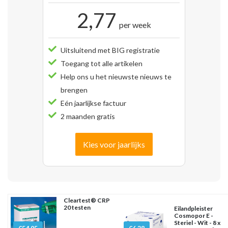
2,77
per week
Uitsluitend met BIG registratie
Toegang tot alle artikelen
Help ons u het nieuwste nieuws te
brengen
Eén jaarlijkse factuur
2 maanden gratis
Kies voor jaarlijks
Cleartest® CRP
20 testen
Eilandpleister
Cosmopor E -
Steriel - Wit - 8 x