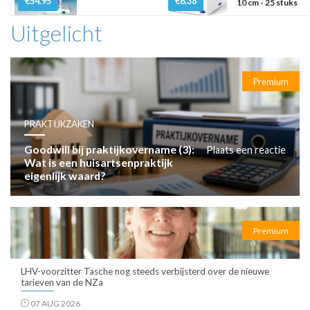
€54.95
€6.38
10 cm - 25 stuks
Uitgelicht
Premium
PRAKTIJKZAKEN
Goodwill bij praktijkovername (3):
Plaats een reactie
Wat is een huisartsenpraktijk
eigenlijk waard?
Premium
LHV-voorzitter Tasche nog steeds verbijsterd over de nieuwe
tarieven van de NZa
07 AUG 2026