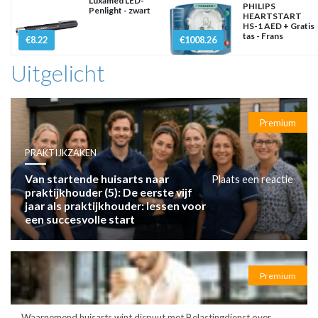
Luxamed LED-
PHILIPS
Penlight - zwart
HEARTSTART
HS-1 AED + Gratis
tas - Frans
€8.22
€1008.26
Uitgelicht
Premium
PRAKTIJKZAKEN
Van startende huisarts naar
Plaats een reactie
praktijkhouder (5): De eerste vijf
jaar als praktijkhouder: lessen voor
een succesvolle start
Premium
Waarnemend huisarts wint dispuut met Belastingdienst over