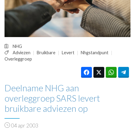
HUISARTSENPOST
PRAKTIJKZAKEN
TARIEVEN
VPHUISARTSEN
MEDISCHE VAKHANDEL
INLOGGEN
NHG
REGISTRATIE
Adviezen
Bruikbare
Levert
Nhgstandpunt
Overleggroep
Deelname NHG aan
overleggroep SARS levert
bruikbare adviezen op
04 apr 2003