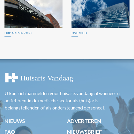
HUISARTSENPOST
OVERHEID
U kun zich aanmelden voor huisartsvandaag.nl wanneer u
actief bent in de medische sector als (huis)arts,
belangstellenden of als ondersteunend personeel.
NIEUWS
ADVERTEREN
FAQ
NIEUWSBRIEF