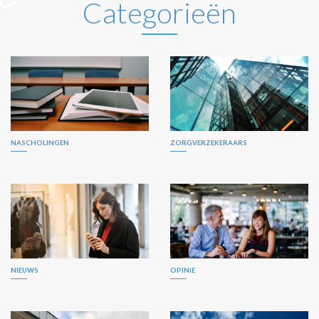
Categorieën
NASCHOLINGEN
ZORGVERZEKERAARS
NIEUWS
OPINIE