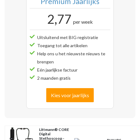
Premium Jaarlijks
2,77
per week
Uitsluitend met BIG registratie
Toegang tot alle artikelen
Help ons u het nieuwste nieuws te
brengen
Eén jaarlijkse factuur
2 maanden gratis
Kies voor jaarlijks
Littmann® CORE
Digital
Stethoscoop -