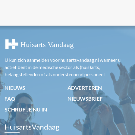
U kun zich aanmelden voor huisartsvandaag.nl wanneer u
actief bent in de medische sector als (huis)arts,
belangstellenden of als ondersteunend personeel.
NIEUWS
ADVERTEREN
FAQ
NIEUWSBRIEF
SCHRIJF JE NU IN
HuisartsVandaag