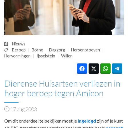
HUISARTSENPOST
PRAKTIJKZAKEN
TARIEVEN
VPHUISARTSEN
MEDISCHE VAKHANDEL
INLOGGEN
Nieuws
REGISTRATIE
Beroep
Borne
Dagzorg
Hersenproeven
Hervormingen
Ijsselstein
Willen
Dierense Huisartsen verliezen in
hoger beroep tegen Amicon
17 aug 2003
Om dit onderdeel te bekijken moet je
ingelogd
zijn of je kunt
als BIG geregistreerde professional een gratis basis
account