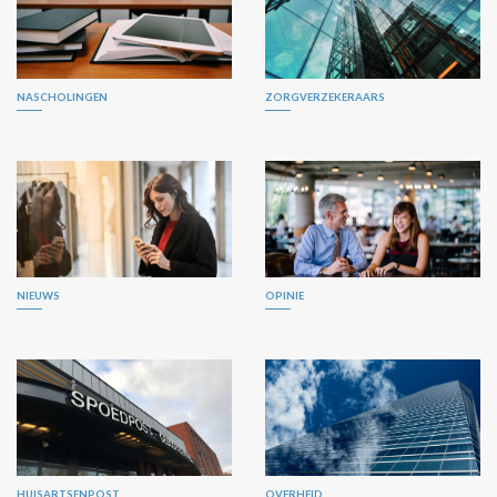
NASCHOLINGEN
ZORGVERZEKERAARS
NIEUWS
OPINIE
HUISARTSENPOST
OVERHEID