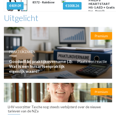
PHILIPS
8572 - Rainbow
HEARTSTART
€409.09
€1008.26
HS-1 AED + Gratis
tas - Engels
Uitgelicht
Premium
PRAKTIJKZAKEN
Goodwill bij praktijkovername (3):
Plaats een reactie
Wat is een huisartsenpraktijk
eigenlijk waard?
Premium
LHV-voorzitter Tasche nog steeds verbijsterd over de nieuwe
tarieven van de NZa