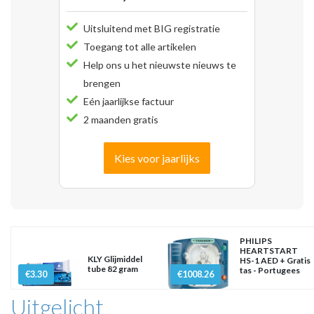
Uitsluitend met BIG registratie
Toegang tot alle artikelen
Help ons u het nieuwste nieuws te
brengen
Eén jaarlijkse factuur
2 maanden gratis
Kies voor jaarlijks
PHILIPS
HEARTSTART
KLY Glijmiddel
HS-1 AED + Gratis
tube 82 gram
tas - Portugees
€3.30
€1008.26
Uitgelicht