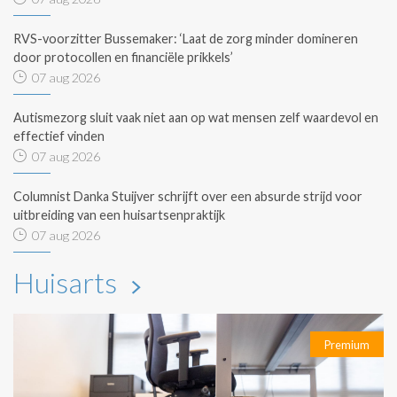
RVS-voorzitter Bussemaker: ‘Laat de zorg minder domineren
door protocollen en financiële prikkels’
07 aug 2026
Autismezorg sluit vaak niet aan op wat mensen zelf waardevol en
effectief vinden
07 aug 2026
Columnist Danka Stuijver schrijft over een absurde strijd voor
uitbreiding van een huisartsenpraktijk
07 aug 2026
Huisarts
Premium