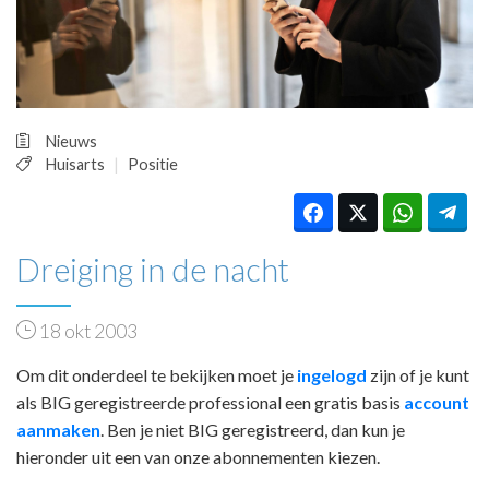
HUISARTSENPOST
PRAKTIJKZAKEN
TARIEVEN
VPHUISARTSEN
MEDISCHE VAKHANDEL
Nieuws
INLOGGEN
Huisarts
Positie
REGISTRATIE
Dreiging in de nacht
18 okt 2003
Om dit onderdeel te bekijken moet je
ingelogd
zijn of je kunt
als BIG geregistreerde professional een gratis basis
account
aanmaken
. Ben je niet BIG geregistreerd, dan kun je
hieronder uit een van onze abonnementen kiezen.