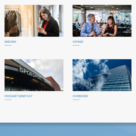
NIEUWS
OPINIE
HUISARTSENPOST
OVERHEID