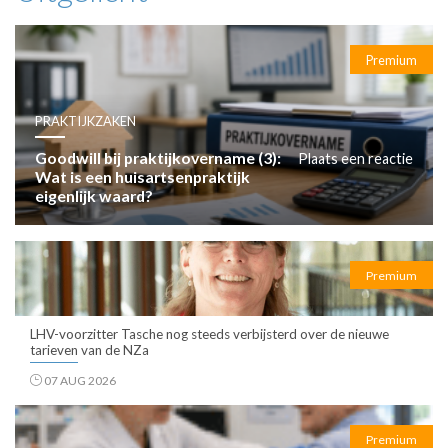
Premium
PRAKTIJKZAKEN
Goodwill bij praktijkovername (3):
Plaats een reactie
Wat is een huisartsenpraktijk
eigenlijk waard?
Premium
LHV-voorzitter Tasche nog steeds verbijsterd over de nieuwe
tarieven van de NZa
07 AUG 2026
Premium