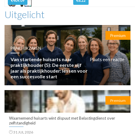
€409.09
€8.22
Uitgelicht
Premium
PRAKTIJKZAKEN
Van startende huisarts naar
Plaats een reactie
praktijkhouder (5): De eerste vijf
jaar als praktijkhouder: lessen voor
een succesvolle start
Premium
Waarnemend huisarts wint dispuut met Belastingdienst over
zelfstandigheid
31 JUL 2026