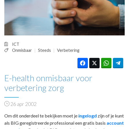
HUISARTSENPOST
PRAKTIJKZAKEN
TARIEVEN
VPHUISARTSEN
MEDISCHE VAKHANDEL
INLOGGEN
ICT
REGISTRATIE
Onmisbaar
Steeds
Verbetering
E-health onmisbaar voor
verbetering zorg
26 apr 2002
Om dit onderdeel te bekijken moet je
ingelogd
zijn of je kunt
als BIG geregistreerde professional een gratis basis
account