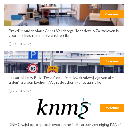
Premium
Praktijkhouder Marie Annet Vollebregt: ‘Met deze NZa-tarieven is
voor ons huisartsen de grens bereikt’
31 JUL 2026
Premium
Huisarts Harry Bulk: ‘Desinformatie en kwakzalverij zijn van alle
tijden”, Gerben Lochorn: ‘Als ik doodga, ligt het aan jullie’
28 JUL 2026
Premium
KNMG wijst oproep tot boycot Israëlische artsenvereniging IMA af