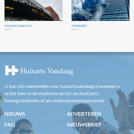
HUISARTSENPOST
OVERHEID
U kun zich aanmelden voor huisartsvandaag.nl wanneer u
actief bent in de medische sector als (huis)arts,
belangstellenden of als ondersteunend personeel.
NIEUWS
ADVERTEREN
FAQ
NIEUWSBRIEF