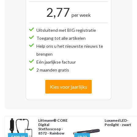
2,77
per week
Uitsluitend met BIG registratie
Toegang tot alle artikelen
Help ons u het nieuwste nieuws te
brengen
Eén jaarlijkse factuur
2 maanden gratis
Kies voor jaarlijks
Littmann® CORE
Luxamed LED-
Digital
Penlight - zwart
Stethoscoop -
8572 - Rainbow