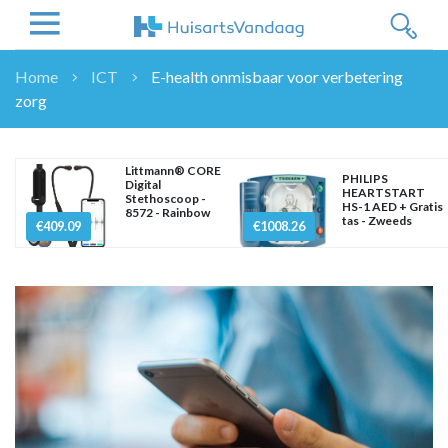
Home
ICT
E-health onmisbaar voor verbetering
zorg
NIEUWS
NIEUWS
OVERHEID
Littmann® CORE
PHILIPS
Digital
HEARTSTART
WETENSCHAP
Stethoscoop -
HS-1 AED + Gratis
8572 - Rainbow
tas - Zweeds
ZORGVERZEKERAARS
€409.09
€1008.26
ICT
NASCHOLINGEN
DOSSIER
ENQUÊTES
NHG
LHV
OPINIE