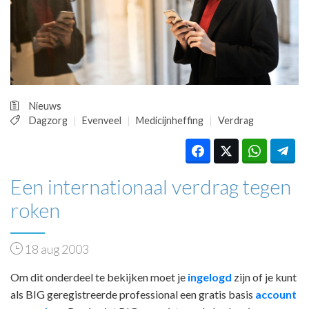
HUISARTSENPOST
PRAKTIJKZAKEN
TARIEVEN
VPHUISARTSEN
MEDISCHE VAKHANDEL
INLOGGEN
Nieuws
REGISTRATIE
Dagzorg
Evenveel
Medicijnheffing
Verdrag
Een internationaal verdrag tegen
roken
18 aug 2003
Om dit onderdeel te bekijken moet je
ingelogd
zijn of je kunt
als BIG geregistreerde professional een gratis basis
account