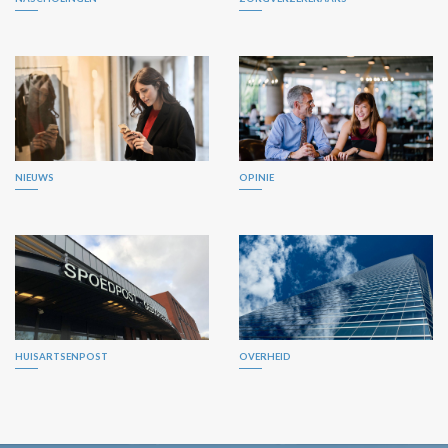
NIEUWS
OPINIE
HUISARTSENPOST
OVERHEID