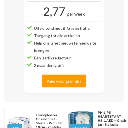
2,77
per week
Uitsluitend met BIG registratie
Toegang tot alle artikelen
Help ons u het nieuwste nieuws te
brengen
Eén jaarlijkse factuur
2 maanden gratis
Kies voor jaarlijks
PHILIPS
Eilandpleister
HEARTSTART
Cosmopor E -
HS-1 AED + Gratis
Steriel - Wit - 8 x
tas - Italiaans
10 cm - 25 stuks