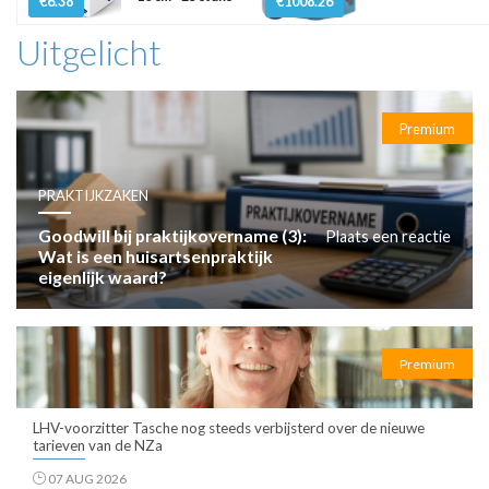
€6.38
€1008.26
Uitgelicht
Premium
PRAKTIJKZAKEN
Goodwill bij praktijkovername (3):
Plaats een reactie
Wat is een huisartsenpraktijk
eigenlijk waard?
Premium
LHV-voorzitter Tasche nog steeds verbijsterd over de nieuwe
tarieven van de NZa
07 AUG 2026