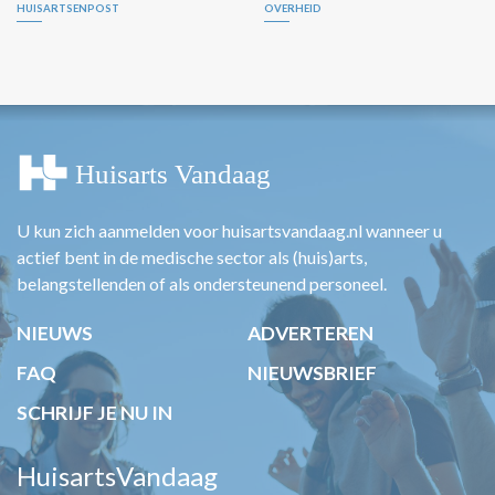
HUISARTSENPOST
OVERHEID
U kun zich aanmelden voor huisartsvandaag.nl wanneer u
actief bent in de medische sector als (huis)arts,
belangstellenden of als ondersteunend personeel.
NIEUWS
ADVERTEREN
FAQ
NIEUWSBRIEF
SCHRIJF JE NU IN
HuisartsVandaag