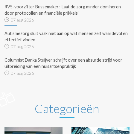
RVS-voorzitter Bussemaker: ‘Laat de zorg minder domineren
door protocollen en financiële prikkels’
07 aug 2026
Autismezorg sluit vaak niet aan op wat mensen zelf waardevol en
effectief vinden
07 aug 2026
Columnist Danka Stuijver schrijft over een absurde strijd voor
uitbreiding van een huisartsenpraktijk
07 aug 2026
Categorieën