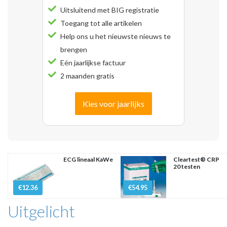
Uitsluitend met BIG registratie
Toegang tot alle artikelen
Help ons u het nieuwste nieuws te
brengen
Eén jaarlijkse factuur
2 maanden gratis
Kies voor jaarlijks
ECG lineaal KaWe
Cleartest® CRP
20 testen
€12.36
€54.95
Uitgelicht