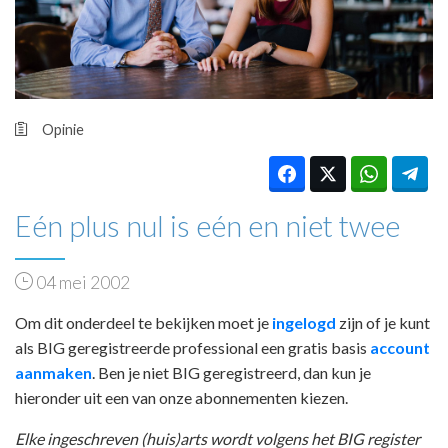
HUISARTSENPOST
PRAKTIJKZAKEN
TARIEVEN
VPHUISARTSEN
MEDISCHE VAKHANDEL
Opinie
INLOGGEN
REGISTRATIE
Eén plus nul is eén en niet twee
04 mei 2002
Om dit onderdeel te bekijken moet je
ingelogd
zijn of je kunt
als BIG geregistreerde professional een gratis basis
account
aanmaken
. Ben je niet BIG geregistreerd, dan kun je
hieronder uit een van onze abonnementen kiezen.
Elke ingeschreven (huis)arts wordt volgens het BIG register