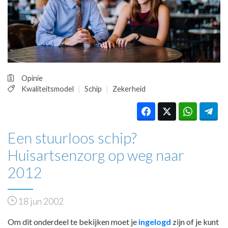
HUISARTSENPOST
PRAKTIJKZAKEN
TARIEVEN
VPHUISARTSEN
MEDISCHE VAKHANDEL
INLOGGEN
Opinie
REGISTRATIE
Kwaliteitsmodel
Schip
Zekerheid
Een stuurloos schip?
Huisartsenzorg op weg naar
2012
18 jun 2002
Om dit onderdeel te bekijken moet je
ingelogd
zijn of je kunt