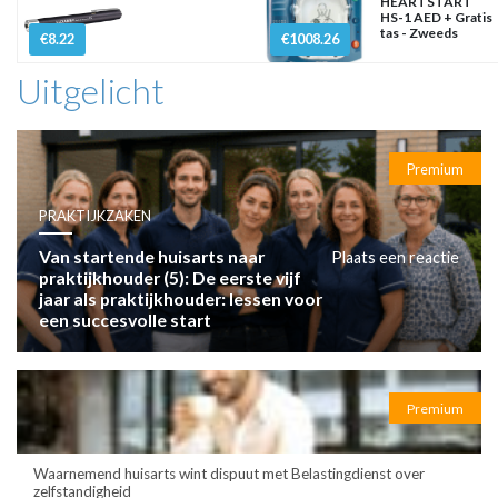
HEARTSTART
HS-1 AED + Gratis
tas - Zweeds
€8.22
€1008.26
Uitgelicht
Premium
PRAKTIJKZAKEN
Van startende huisarts naar
Plaats een reactie
praktijkhouder (5): De eerste vijf
jaar als praktijkhouder: lessen voor
een succesvolle start
Premium
Waarnemend huisarts wint dispuut met Belastingdienst over
zelfstandigheid