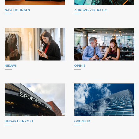
NASCHOLINGEN
ZORGVERZEKERAARS
NIEUWS
OPINIE
HUISARTSENPOST
OVERHEID