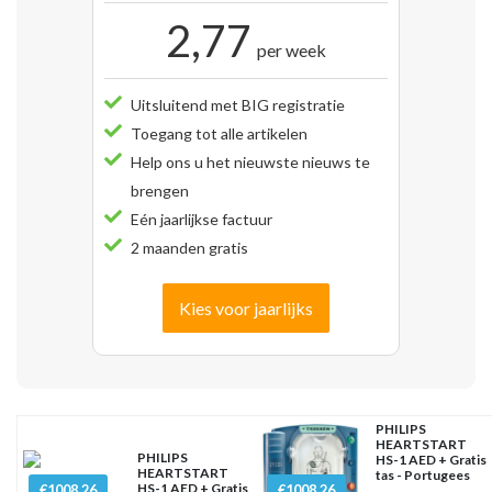
2,77
per week
Uitsluitend met BIG registratie
Toegang tot alle artikelen
Help ons u het nieuwste nieuws te
brengen
Eén jaarlijkse factuur
2 maanden gratis
Kies voor jaarlijks
PHILIPS
HEARTSTART
PHILIPS
HS-1 AED + Gratis
HEARTSTART
tas - Portugees
HS-1 AED + Gratis
€1008.26
€1008.26