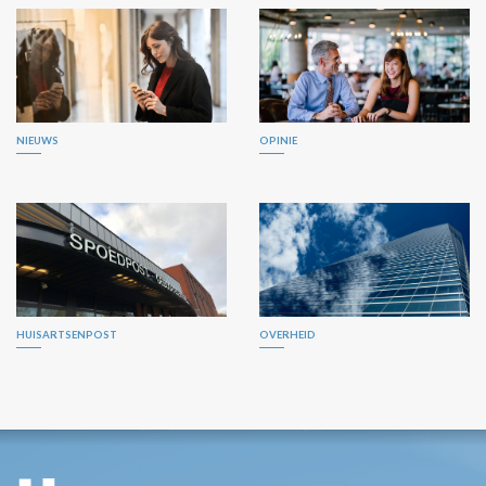
NIEUWS
OPINIE
HUISARTSENPOST
OVERHEID