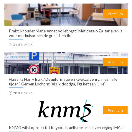
Premium
Praktijkhouder Marie Annet Vollebregt: ‘Met deze NZa-tarieven is
voor ons huisartsen de grens bereikt’
31 JUL 2026
Premium
Huisarts Harry Bulk: ‘Desinformatie en kwakzalverij zijn van alle
tijden”, Gerben Lochorn: ‘Als ik doodga, ligt het aan jullie’
28 JUL 2026
Premium
KNMG wijst oproep tot boycot Israëlische artsenvereniging IMA af