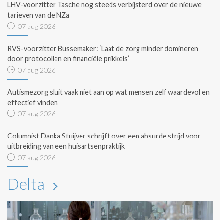
LHV-voorzitter Tasche nog steeds verbijsterd over de nieuwe
tarieven van de NZa
07 aug 2026
RVS-voorzitter Bussemaker: ‘Laat de zorg minder domineren
door protocollen en financiële prikkels’
07 aug 2026
Autismezorg sluit vaak niet aan op wat mensen zelf waardevol en
effectief vinden
07 aug 2026
Columnist Danka Stuijver schrijft over een absurde strijd voor
uitbreiding van een huisartsenpraktijk
07 aug 2026
Delta