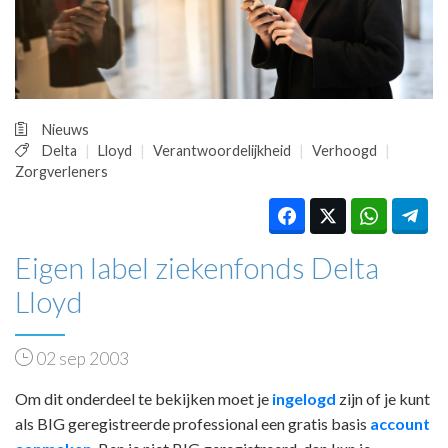
HUISARTSENPOST
PRAKTIJKZAKEN
TARIEVEN
VPHUISARTSEN
MEDISCHE VAKHANDEL
Nieuws
INLOGGEN
Delta
Lloyd
Verantwoordelijkheid
Verhoogd
REGISTRATIE
Zorgverleners
Eigen label ziekenfonds Delta
Lloyd
02 sep 2003
Om dit onderdeel te bekijken moet je
ingelogd
zijn of je kunt
als BIG geregistreerde professional een gratis basis
account