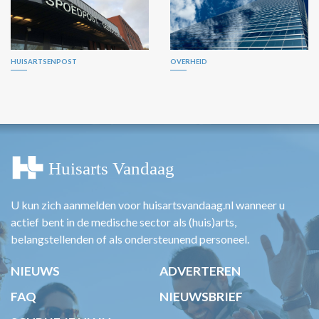
HUISARTSENPOST
OVERHEID
U kun zich aanmelden voor huisartsvandaag.nl wanneer u
actief bent in de medische sector als (huis)arts,
belangstellenden of als ondersteunend personeel.
NIEUWS
ADVERTEREN
FAQ
NIEUWSBRIEF