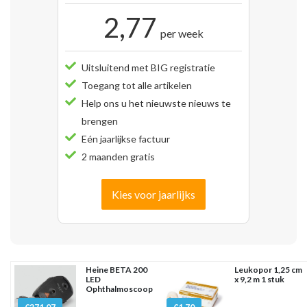
2,77
per week
Uitsluitend met BIG registratie
Toegang tot alle artikelen
Help ons u het nieuwste nieuws te
brengen
Eén jaarlijkse factuur
2 maanden gratis
Kies voor jaarlijks
Heine BETA 200
Leukopor 1,25 cm
LED
x 9,2 m 1 stuk
Ophthalmoscoop