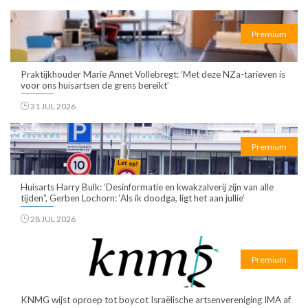
Premium
Praktijkhouder Marie Annet Vollebregt: ‘Met deze NZa-tarieven is
voor ons huisartsen de grens bereikt’
31 JUL 2026
Premium
Huisarts Harry Bulk: ‘Desinformatie en kwakzalverij zijn van alle
tijden”, Gerben Lochorn: ‘Als ik doodga, ligt het aan jullie’
28 JUL 2026
Premium
KNMG wijst oproep tot boycot Israëlische artsenvereniging IMA af