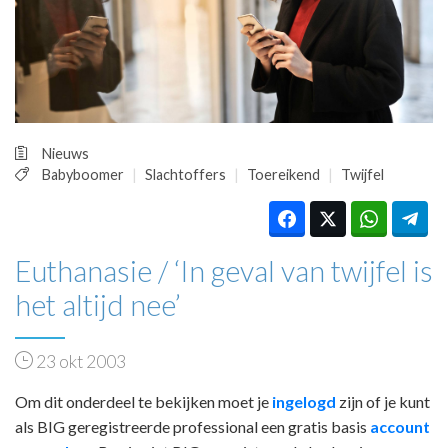
HUISARTSENPOST
PRAKTIJKZAKEN
TARIEVEN
VPHUISARTSEN
MEDISCHE VAKHANDEL
INLOGGEN
Nieuws
REGISTRATIE
Babyboomer
Slachtoffers
Toereikend
Twijfel
Euthanasie / ‘In geval van twijfel is
het altijd nee’
23 okt 2003
Om dit onderdeel te bekijken moet je
ingelogd
zijn of je kunt
als BIG geregistreerde professional een gratis basis
account