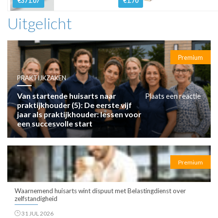
€371.07
€1.70
Uitgelicht
Premium
PRAKTIJKZAKEN
Van startende huisarts naar
Plaats een reactie
praktijkhouder (5): De eerste vijf
jaar als praktijkhouder: lessen voor
een succesvolle start
Premium
Waarnemend huisarts wint dispuut met Belastingdienst over
zelfstandigheid
31 JUL 2026