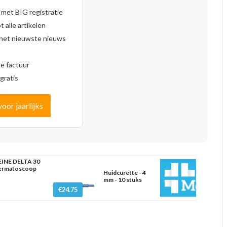
 met BIG registratie
 alle artikelen
 het nieuwste nieuws
se factuur
gratis
voor jaarlijks
INE DELTA 30
ermatoscoop
Huidcurette - 4
mm - 10 stuks
€24.75