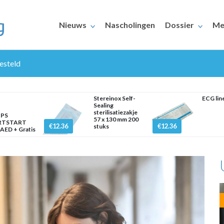
Nieuws
Nascholingen
Dossier
Me
gesteld
Stereinox Self-
ECG lin
Sealing
sterilisatiezakje
IPS
57 x 130 mm 200
RTSTART
€12.36
€12.36
stuks
AED + Gratis
ERAARS