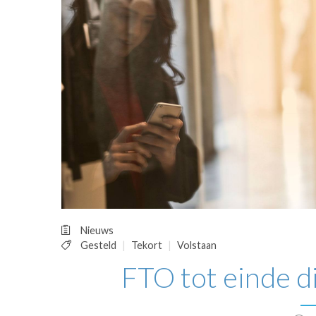
OPINIE
HUISARTSENP
PRAKTIJKZAK
TARIEVEN
VPHUISARTSE
MEDISCHE VAKH
INLOGGEN
REGISTRATIE
Nieuws
Gesteld
Tekort
Volstaan
FTO tot einde dit