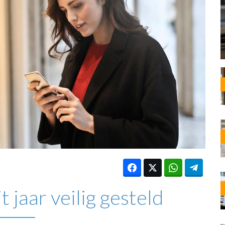
OST
EN
N
ANDEL
 jaar veilig gesteld