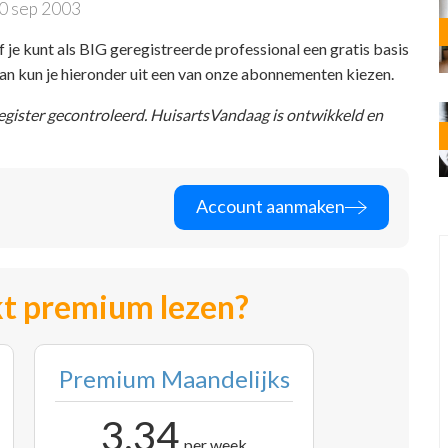
0 sep 2003
f je kunt als BIG geregistreerde professional een gratis basis
 dan kun je hieronder uit een van onze abonnementen kiezen.
register gecontroleerd. HuisartsVandaag is ontwikkeld en
Account aanmaken
t premium lezen?
Premium Maandelijks
3,34
per week