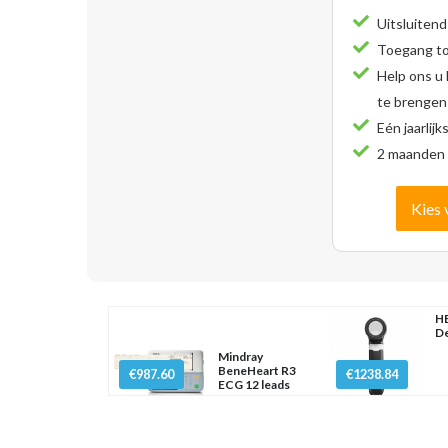
Uitsluitend
Toegang tot
Help ons u
te brengen
Eén jaarlijk
2 maanden 
Kies 
HE
D
Mindray
BeneHeart R3
€987.60
€1238.84
ECG 12 leads